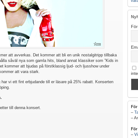
vår
Ny
För
Ema
mmer att avverkas. Det kommer att bli en unik nostalgitripp tillbaka
ehålla såväl nya som gamla hits, bland annat klassiker som ”Kids in
t kommer att bjudas på förstklassig ljud- och ljusshow under
kommer att vara stark.
int
har vi ett fint erbjudande till er läsare på 25% rabatt. Konserten
öping.
.
För
etter till denna konsert.
–
Ta
– A
För
–
Vi