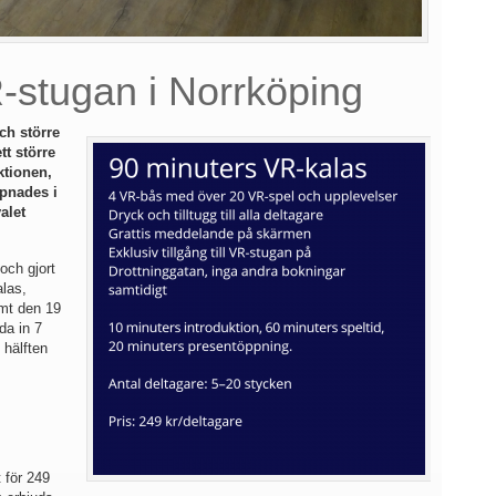
-stugan i Norrköping
och större
tt större
ktionen,
pnades i
alet
och gjort
las,
ämt den 19
da in 7
 hälften
 för 249