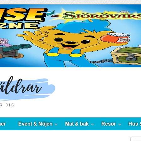
uer
Event & Nöjen
Mat & bak
Resor
Hus 