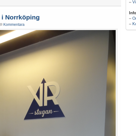
–
Vi
Inf
 i Norrköping
–
O
–
K
Kommentara