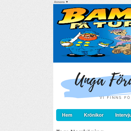
Annons ▼
Hem
Krönikor
Intervj