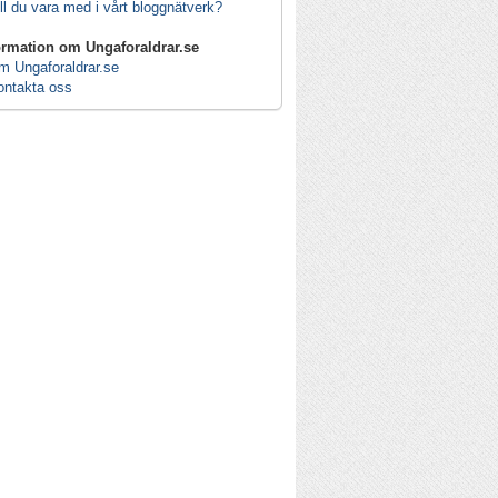
ll du vara med i vårt bloggnätverk?
ormation om Ungaforaldrar.se
m Ungaforaldrar.se
ontakta oss