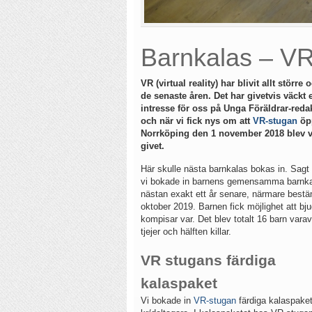
Barnkalas – VR
VR (virtual reality) har blivit allt större 
de senaste åren. Det har givetvis väckt e
intresse för oss på Unga Föräldrar-reda
och när vi fick nys om att
VR-stugan
öp
Norrköping den 1 november 2018 blev v
givet.
Här skulle nästa barnkalas bokas in. Sagt 
vi bokade in barnens gemensamma barnka
nästan exakt ett år senare, närmare best
oktober 2019. Barnen fick möjlighet att bju
kompisar var. Det blev totalt 16 barn varav
tjejer och hälften killar.
VR stugans färdiga
kalaspaket
Vi bokade in
VR-stugan
färdiga kalaspaket