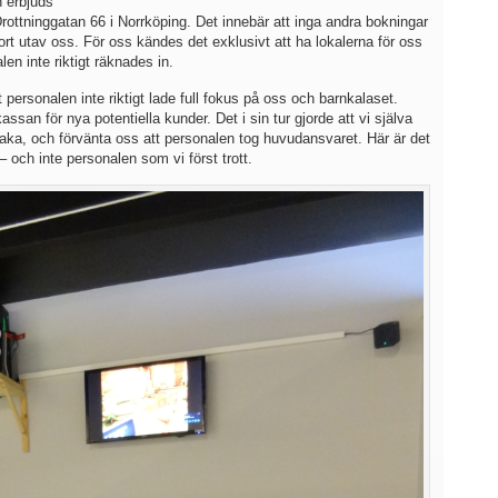
n erbjuds
 Drottninggatan 66 i Norrköping. Det innebär att inga andra bokningar
ort utav oss. För oss kändes det exklusivt att ha lokalerna för oss
en inte riktigt räknades in.
 personalen inte riktigt lade full fokus på oss och barnkalaset.
ssan för nya potentiella kunder. Det i sin tur gjorde att vi själva
lbaka, och förvänta oss att personalen tog huvudansvaret. Här är det
– och inte personalen som vi först trott.