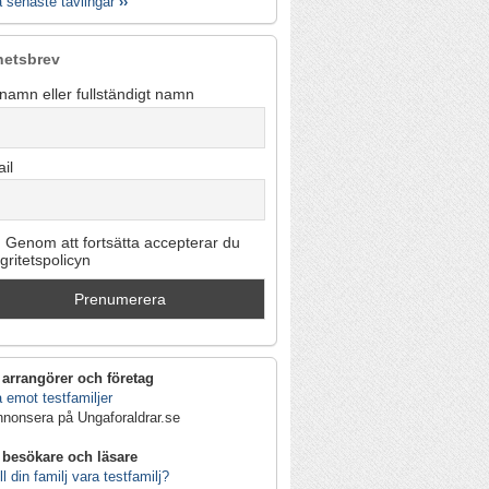
a senaste tävlingar
››
hetsbrev
namn eller fullständigt namn
il
Genom att fortsätta accepterar du
egritetspolicyn
 arrangörer och företag
 emot testfamiljer
nnonsera på Ungaforaldrar.se
 besökare och läsare
ll din familj vara testfamilj?