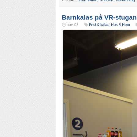
Barnkalas på VR-stugan
nov. 08
Fest & kalas
,
Hus & Hem