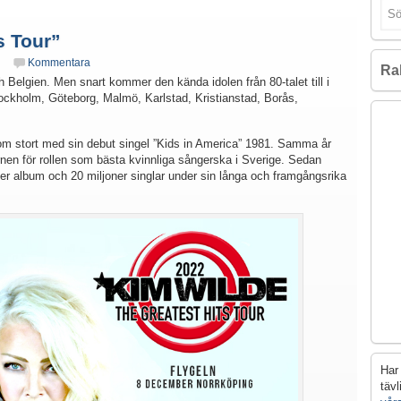
s Tour”
Kommentara
Ra
h Belgien. Men snart kommer den kända idolen från 80-talet till i
tockholm, Göteborg, Malmö, Karlstad, Kristianstad, Borås,
om stort med sin debut singel ”Kids in America” 1981. Samma år
rnen för rollen som bästa kvinnliga sångerska i Sverige. Sedan
ner album och 20 miljoner singlar under sin långa och framgångsrika
Har 
täv