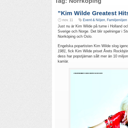
Tag: Norrköping
”Kim Wilde Greatest Hit
nov. 11
Event & Nöjen
,
Familjenöjen
Just nu är Kim Wilde på turne i Holland oc
Sverige och Norge. Det blir spelningar i S
Norrköping och Oslo.
Engelska popartisten Kim Wilde slog igen
1981
, fick Kim Wilde priset Årets Rockbjö
dess har popstjärnan sålt mer än 10 miljo
karriär.