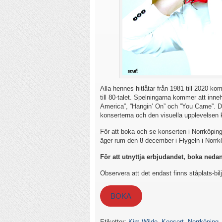
Alla hennes hitlåtar från 1981 till 2020 ko
till 80-talet. Spelningarna kommer att inn
America”, ”Hangin’ On” och ”You Came”. De
konserterna och den visuella upplevelsen 
För att boka och se konserten i Norrköping 
äger rum den 8 december i Flygeln i Norrk
För att utnyttja erbjudandet, boka nedan
Observera att det endast finns ståplats-bilj
BOKA
Etiketter:
Kim Wilde
,
Konsert
,
Norrköping