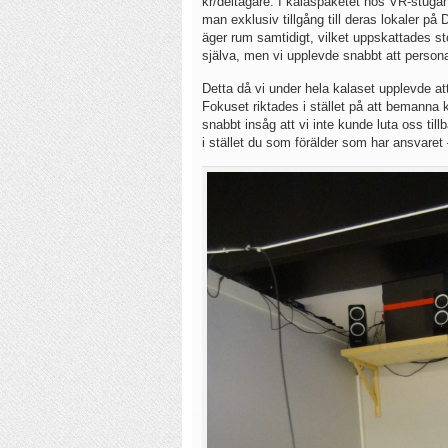
kr/deltagare. I kalaspaketet hos VR-stuga
man exklusiv tillgång till deras lokaler på
äger rum samtidigt, vilket uppskattades st
själva, men vi upplevde snabbt att personal
Detta då vi under hela kalaset upplevde att
Fokuset riktades i stället på att bemanna ka
snabbt insåg att vi inte kunde luta oss til
i stället du som förälder som har ansvaret 