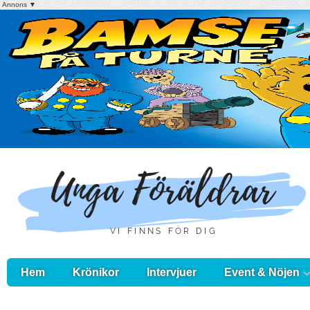
Annons ▼
Hem
Krönikor
Intervjuer
Event & Nöjen