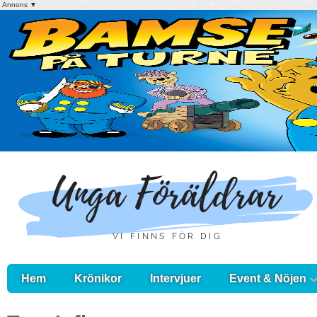
Annons ▼
Hem
Krönikor
Intervjuer
Event & Nöjen