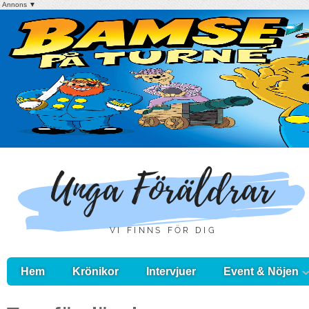
Annons ▼
Hem
Krönikor
Intervjuer
Event & Nöjen