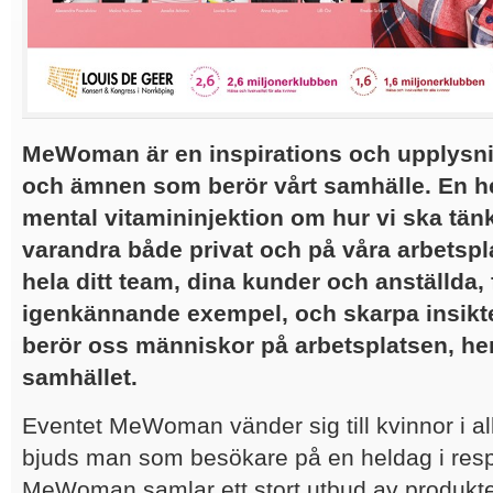
MeWoman är en inspirations och upplysni
och ämnen som berör vårt samhälle. En he
mental vitamininjektion om hur vi ska tä
varandra både privat och på våra arbetspl
hela ditt team, dina kunder och anställda, 
igenkännande exempel, och skarpa insikte
berör oss människor på arbetsplatsen, h
samhället.
Eventet MeWoman vänder sig till kvinnor i all
bjuds man som besökare på en heldag i resp
MeWoman samlar ett stort utbud av produkter