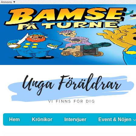
Annons ▼
Hem
Krönikor
Intervjuer
Event & Nöjen