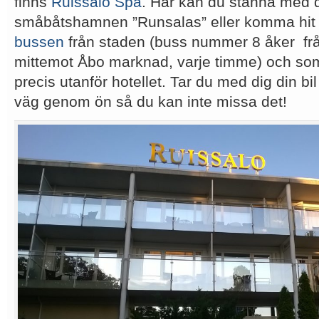
finns
Ruissalo Spa
. Här kan du stanna med d
småbåtshamnen ”Runsalas” eller komma hit
bussen
från staden (buss nummer 8 åker frå
mittemot Åbo marknad, varje timme) och so
precis utanför hotellet. Tar du med dig din bi
väg genom ön så du kan inte missa det!