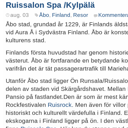
Ruissalon Spa /Kylpälä
aug. 03
Åbo
,
Finland
,
Resor
Kommenter
Åbo stad, grundad år 1229, är Finlands älds
vid Aura Å i Sydvästra Finland. Åbo är konst
kulturens stad.
Finlands första huvudstad har genom historien
västerut. Åbo är fortfarande en betydande 
varifrån det är tät passagerartrafik till Mar
Utanför Åbo stad ligger Ön Runsala/Ruissalo
delen av staden vid Skärgårdshavet. Mellan
Pansio på fastlandet.Den är som är mest kän
Rockfestivalen
Ruisrock
. Men även för villo
historiskt och kulturellt värdefulla i Finland.
ekskogarna i Finland ligger på ön. I den väst