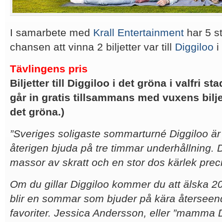
I samarbete med
Krall Entertainment
har 5 s
chansen att vinna 2 biljetter var till
Diggiloo
i 
Tävlingens pris
Biljetter till Diggiloo i det gröna i valfri s
går in gratis tillsammans med vuxens biljett
det gröna.)
”Sveriges soligaste sommarturné Diggiloo är t
återigen bjuda på tre timmar underhållning. De
massor av skratt och en stor dos kärlek prec
Om du gillar Diggiloo kommer du att älska 2
blir en sommar som bjuder på kära återseen
favoriter. Jessica Andersson, eller ”mamma 