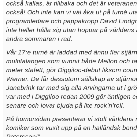
också kallas, är tillbaka och det är veteran
också! Och inte kan vi väl åka ut på turné u
programledare och pappakropp David Lindgr
inte heller hålla sig utan hoppar på världen
andra sommaren i rad.
Vår 17:e turné är laddad med ännu fler stjär
multitalangen som vunnit både Mellon och ta
meter stafett, gör Diggiloo-debut liksom cou
Werner. De får dessutom sällskap av stjärno
Janebrink tar med sig alla Arvingarna ut i gr
var med i Diggiloo redan 2009 gör äntligen 
senare och lovar bjuda på lite rock’n’roll.
På humorsidan presenterar vi stolt världen
komiker som vuxit upp på en halländsk bon
Petersson!
”