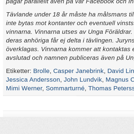
pågår parallellt även på vår Facebook och I
Tävlande under 18 år måste ha målsmans til
inte bytas mot kontanter och eventuell vinsts
vinnarna. Vinnarna utses av Unga Föräldrar
deras anhöriga får ej delta i tävlingen. Juryn
överklagas. Vinnarna kommer att kontaktas ef
avslutad och namnen publiceras även på Ung
Etiketter:
Brolle
,
Casper Janebrink
,
David Li
Jessica Andersson
,
John Lundvik
,
Magnus C
Mimi Werner
,
Sommarturné
,
Thomas Peters