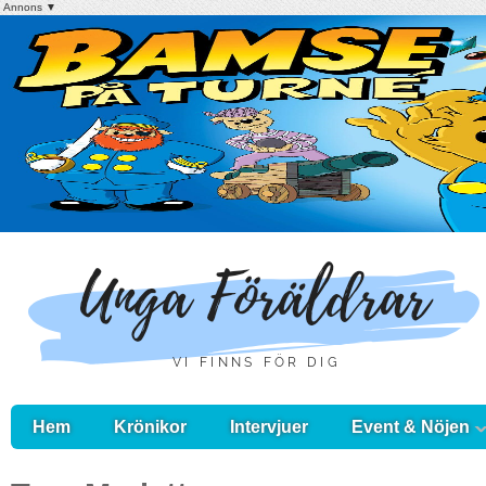
Annons ▼
Hem
Krönikor
Intervjuer
Event & Nöjen