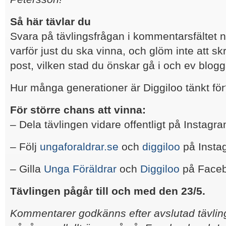
Så här tävlar du
Svara på tävlingsfrågan i kommentarsfältet 
varför just du ska vinna, och glöm inte att sk
post, vilken stad du önskar gå i och ev blog
Hur många generationer är Diggiloo tänkt fö
För större chans att vinna:
– Dela tävlingen vidare offentligt på Instagr
– Följ
ungaforaldrar.se
och
diggiloo
på Insta
– Gilla
Unga Föräldrar
och
Diggiloo
på Faceb
Tävlingen pågår till och med den 23/5.
Kommentarer godkänns efter avslutad tävling