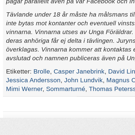
pågår parallellt även på vår Facebook och I
Tävlande under 18 år måste ha målsmans til
inte bytas mot kontanter och eventuell vinsts
vinnarna. Vinnarna utses av Unga Föräldrar
deras anhöriga får ej delta i tävlingen. Juryn
överklagas. Vinnarna kommer att kontaktas ef
avslutad och namnen publiceras även på Ung
Etiketter:
Brolle
,
Casper Janebrink
,
David Li
Jessica Andersson
,
John Lundvik
,
Magnus C
Mimi Werner
,
Sommarturné
,
Thomas Peters