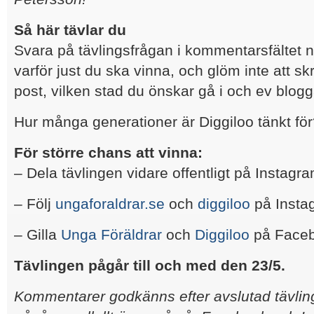
Så här tävlar du
Svara på tävlingsfrågan i kommentarsfältet 
varför just du ska vinna, och glöm inte att sk
post, vilken stad du önskar gå i och ev blog
Hur många generationer är Diggiloo tänkt fö
För större chans att vinna:
– Dela tävlingen vidare offentligt på Instagr
– Följ
ungaforaldrar.se
och
diggiloo
på Insta
– Gilla
Unga Föräldrar
och
Diggiloo
på Faceb
Tävlingen pågår till och med den 23/5.
Kommentarer godkänns efter avslutad tävling