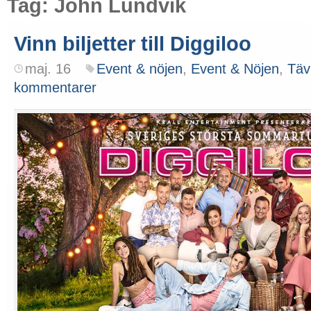
Tag: John Lundvik
Vinn biljetter till Diggiloo
maj. 16
Event & nöjen
,
Event & Nöjen
,
Täv
kommentarer