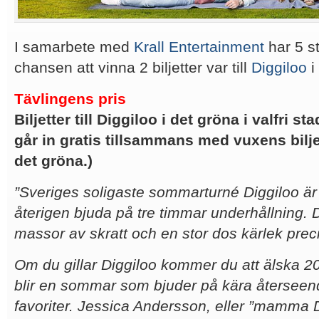
I samarbete med
Krall Entertainment
har 5 s
chansen att vinna 2 biljetter var till
Diggiloo
i 
Tävlingens pris
Biljetter till Diggiloo i det gröna i valfri s
går in gratis tillsammans med vuxens biljett
det gröna.)
”Sveriges soligaste sommarturné Diggiloo är t
återigen bjuda på tre timmar underhållning. De
massor av skratt och en stor dos kärlek prec
Om du gillar Diggiloo kommer du att älska 2
blir en sommar som bjuder på kära återseen
favoriter. Jessica Andersson, eller ”mamma 