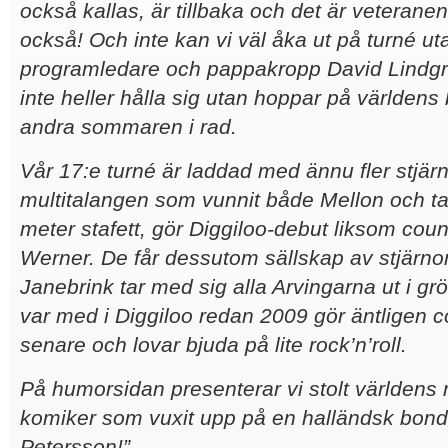
också kallas, är tillbaka och det är veteran
också! Och inte kan vi väl åka ut på turné u
programledare och pappakropp David Lindgr
inte heller hålla sig utan hoppar på världen
andra sommaren i rad.
Vår 17:e turné är laddad med ännu fler stjär
multitalangen som vunnit både Mellon och ta
meter stafett, gör Diggiloo-debut liksom cou
Werner. De får dessutom sällskap av stjärno
Janebrink tar med sig alla Arvingarna ut i gr
var med i Diggiloo redan 2009 gör äntligen 
senare och lovar bjuda på lite rock’n’roll.
På humorsidan presenterar vi stolt världen
komiker som vuxit upp på en halländsk bon
Petersson!
”