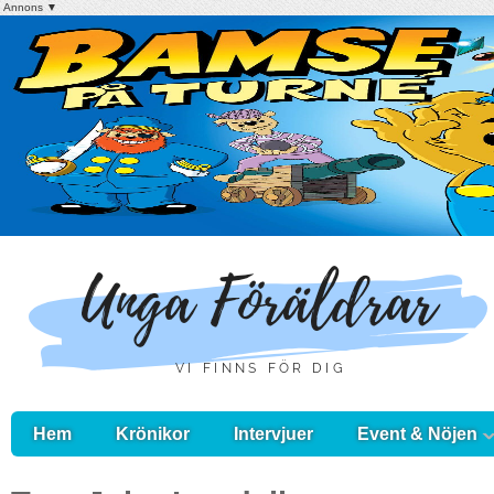
Annons ▼
Hem
Krönikor
Intervjuer
Event & Nöjen