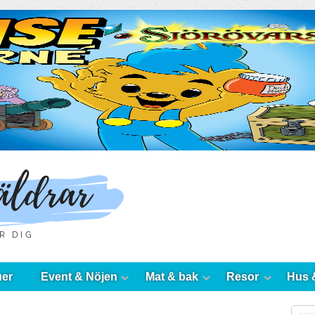
uer
Event & Nöjen
Mat & bak
Resor
Hus 