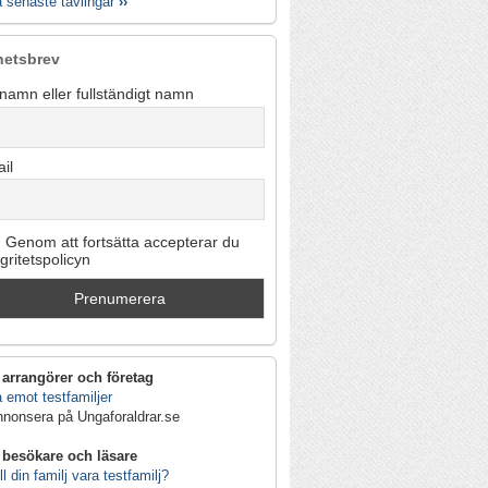
a senaste tävlingar
››
hetsbrev
namn eller fullständigt namn
il
Genom att fortsätta accepterar du
egritetspolicyn
 arrangörer och företag
 emot testfamiljer
nnonsera på Ungaforaldrar.se
 besökare och läsare
ll din familj vara testfamilj?