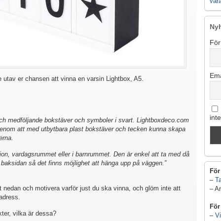
vår
Ny
För
Ema
e utav er chansen att vinna en varsin Lightbox, A5.
int
ch medföljande bokstäver och symboler i svart. Lightboxdeco.com
tet genom att med utbytbara plast bokstäver och tecken kunna skapa
erna.
ration, vardagsrummet eller i barnrummet. Den är enkel att ta med då
å baksidan så det finns möjlighet att hänga upp på väggen.”
För
–
Ta
 nedan och motivera varför just du ska vinna, och glöm inte att
– A
adress.
För
ter, vilka är dessa?
–
Vi