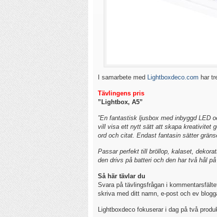
I samarbete med
Lightboxdeco.com
har tr
Tävlingens pris
”Lightbox, A5”
”En fantastisk ljusbox med inbyggd LED o
vill visa ett nytt sätt att skapa kreativi
ord och citat. Endast fantasin sätter gräns
Passar perfekt till bröllop, kalaset, deko
den drivs på batteri och den har två hål p
Så här tävlar du
Svara på tävlingsfrågan i kommentarsfältet
skriva med ditt namn, e-post och ev blogg
Lightboxdeco fokuserar i dag på två produk