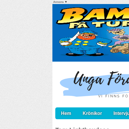
Annons ▼
Hem
Krönikor
Intervj