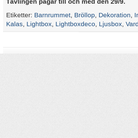
Tävlingen pågår till och med den 29/9.
Etiketter:
Barnrummet
,
Bröllop
,
Dekoration
,
I
Kalas
,
Lightbox
,
Lightboxdeco
,
Ljusbox
,
Var