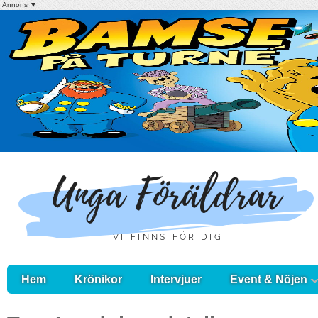
Annons ▼
Hem
Krönikor
Intervjuer
Event & Nöjen