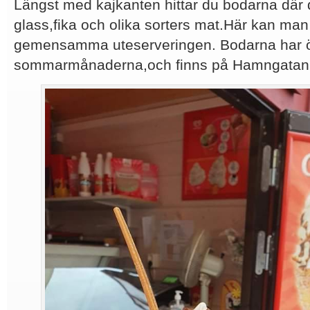
Längst med kajkanten hittar du bodarna där
glass,fika och olika sorters mat.Här kan man 
gemensamma uteserveringen. Bodarna har 
sommarmånaderna,och finns på Hamngatan 