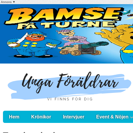
Annons ▼
Hem
Krönikor
Intervjuer
Event & Nöjen