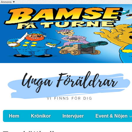
Annons ▼
Hem
Krönikor
Intervjuer
Event & Nöjen