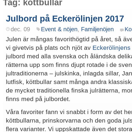
Tag: köttbullar
Julbord på Eckerölinjen 2017
dec. 09
Event & nöjen
,
Familjenöjen
Ko
Julen är mångas favorithögtid på året, så äv
vi givetvis på plats och njöt av
Eckerölinjens
julbord med alla svenska och åländska delik
rätterna upp som finns djupt rotade i de sv
jultraditionerna – julskinka, inlagda sillar, J
lutfisk, köttbullar samt många andra klassisk
de mycket traditionella finska julrätterna, mo
finns med på julbordet.
Våra favoriter fann vi snabbt i form av det 
köttbullarna, prinskorvarna och den goda jul
flera varianter. Vi uppskattade även det stor