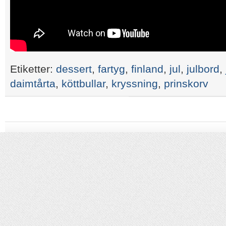
Etiketter:
dessert
,
fartyg
,
finland
,
jul
,
julbord
,
daimtårta
,
köttbullar
,
kryssning
,
prinskorv