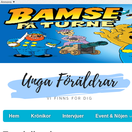
Annons ▼
Hem
Krönikor
Intervjuer
Event & Nöjen