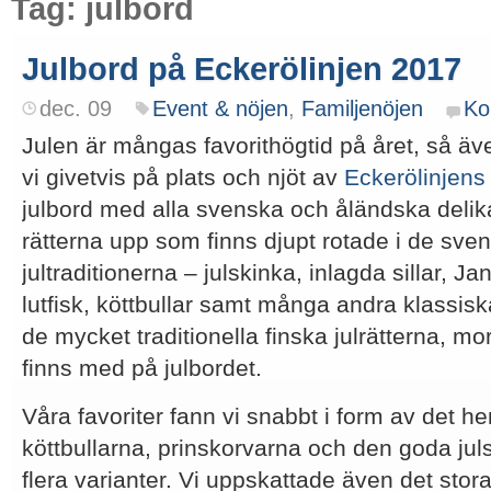
Tag: julbord
Julbord på Eckerölinjen 2017
dec. 09
Event & nöjen
,
Familjenöjen
Ko
Julen är mångas favorithögtid på året, så äv
vi givetvis på plats och njöt av
Eckerölinjens
julbord med alla svenska och åländska delik
rätterna upp som finns djupt rotade i de sv
jultraditionerna – julskinka, inlagda sillar, J
lutfisk, köttbullar samt många andra klassisk
de mycket traditionella finska julrätterna, mo
finns med på julbordet.
Våra favoriter fann vi snabbt i form av det 
köttbullarna, prinskorvarna och den goda jul
flera varianter. Vi uppskattade även det stor