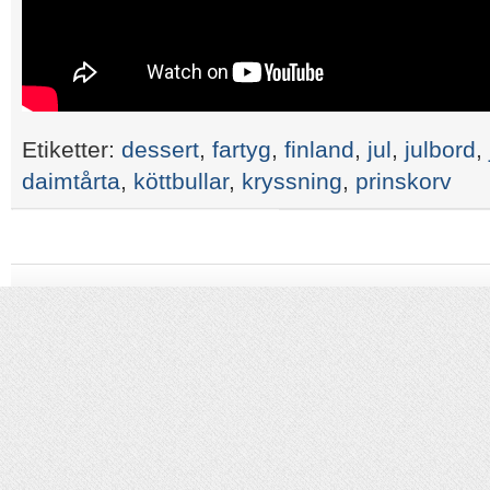
Etiketter:
dessert
,
fartyg
,
finland
,
jul
,
julbord
,
daimtårta
,
köttbullar
,
kryssning
,
prinskorv