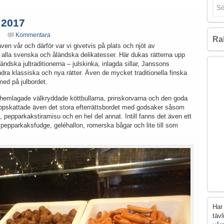
 2017
Kommentara
Ra
ven vår och därför var vi givetvis på plats och njöt av
 alla svenska och åländska delikatesser. Här dukas rätterna upp
ndska jultraditionerna – julskinka, inlagda sillar, Janssons
ndra klassiska och nya rätter. Även de mycket traditionella finska
med på julbordet.
et hemlagade välkryddade köttbullarna, prinskorvarna och den goda
 uppskattade även det stora efterrättsbordet med godsaker såsom
a, pepparkakstiramisu och en hel del annat. Intill fanns det även ett
 pepparkaksfudge, geléhallon, romerska bågar och lite till som
Har 
täv