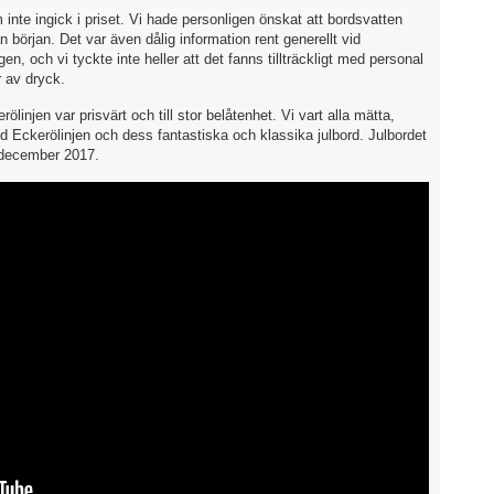
inte ingick i priset. Vi hade personligen önskat att bordsvatten
n början. Det var även dålig information rent generellt vid
en, och vi tyckte inte heller att det fanns tillträckligt med personal
 av dryck.
ölinjen var prisvärt och till stor belåtenhet. Vi vart alla mätta,
Eckerölinjen och dess fantastiska och klassika julbord. Julbordet
 december 2017.