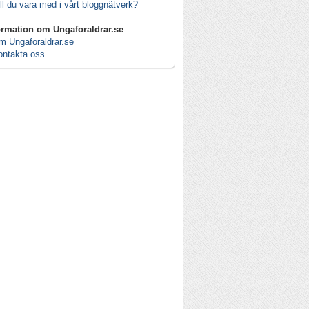
ll du vara med i vårt bloggnätverk?
ormation om Ungaforaldrar.se
m Ungaforaldrar.se
ontakta oss