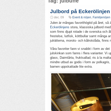
Tag: julbuffé
Julbord på Eckerölinjen
dec. 09
Event & nöjen
,
Familjenöjen
Julen är mångas favorithögtid på året, så ä
Eckerölinjens
stora, klassiska julbord med
som finns djupt rotade i de svenska och ålä
frestelse, lutfisk, köttbullar samt många a
julrätterna, morots- och kålrotslåda, finns 
Våra favoriter fann vi snabbt i form av d
julskinkan som fanns i flera varianter. Vi
glass, Daimtårta, fruktsallad, ris à la malt
mindre utbud av godis i form av polkagris,
barnen uppskattade lite extra.