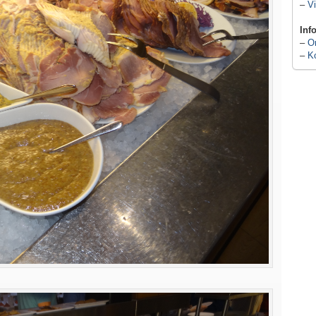
–
Vi
Inf
–
O
–
K