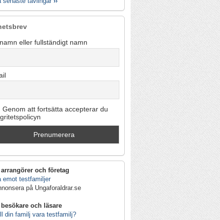
a senaste tävlingar
››
hetsbrev
namn eller fullständigt namn
il
Genom att fortsätta accepterar du
egritetspolicyn
 arrangörer och företag
 emot testfamiljer
nnonsera på Ungaforaldrar.se
 besökare och läsare
ll din familj vara testfamilj?