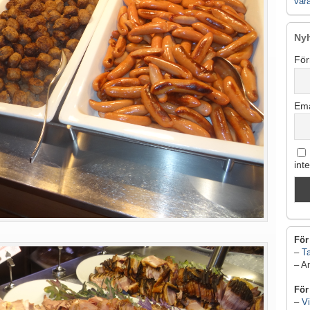
vår
Ny
För
Ema
int
För
–
Ta
– A
För
–
Vi