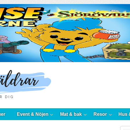
uer
Event & Nöjen
Mat & bak
Resor
Hus 