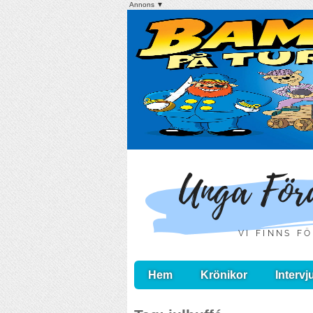
Annons ▼
Hem
Krönikor
Intervj