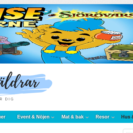
uer
Event & Nöjen
Mat & bak
Resor
Hus 