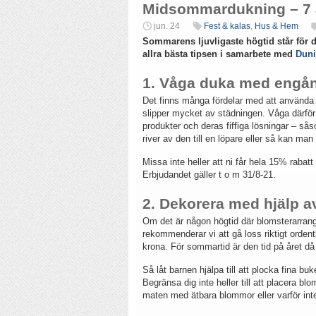
Midsommardukning – 7 av
jun. 24
Fest & kalas
,
Hus & Hem
Sommarens ljuvligaste högtid står för 
allra bästa tipsen i samarbete med
Duni
1. Våga duka med engån
Det finns många fördelar med att använda e
slipper mycket av städningen. Våga därför 
produkter och deras fiffiga lösningar – så
river av den till en löpare eller så kan man ri
Missa inte heller att ni får hela 15% rabat
Erbjudandet gäller t o m 31/8-21.
2. Dekorera med hjälp a
Om det är någon högtid där blomsterarrang
rekommenderar vi att gå loss riktigt orden
krona. För sommartid är den tid på året d
Så låt barnen hjälpa till att plocka fina b
Begränsa dig inte heller till att placera 
maten med ätbara blommor eller varför inte