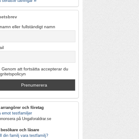
a senaste tävlingar
››
hetsbrev
namn eller fullständigt namn
il
Genom att fortsätta accepterar du
egritetspolicyn
 arrangörer och företag
 emot testfamiljer
nnonsera på Ungaforaldrar.se
 besökare och läsare
ll din familj vara testfamilj?