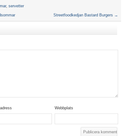
mar
,
servetter
midsommar
Streetfoodkedjan Bastard Burgers
→
tadress
Webbplats