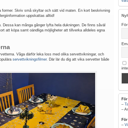
vår
ika former. Skriv små skyltar och sätt vid maten. En kort beskrivning
Ny
lergiinformation uppskattas alltid!
För
en. Dessa kan många gånger lyfta hela dukningen. De finns såväl
ort att köpa samt oändliga möjligheter att tillverka alldeles egna
Ema
erna
rvetterna. Våga därför leka loss med olika servettvikningar, och
populära
servettvikningsfilmer
. Där lär du dig att vika servetter både
int
För
–
Ta
– A
För
–
Vi