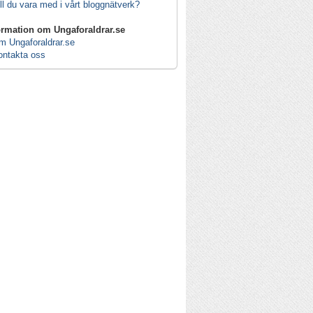
ll du vara med i vårt bloggnätverk?
ormation om Ungaforaldrar.se
m Ungaforaldrar.se
ontakta oss