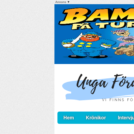
Annons ▼
Hem
Krönikor
Intervj