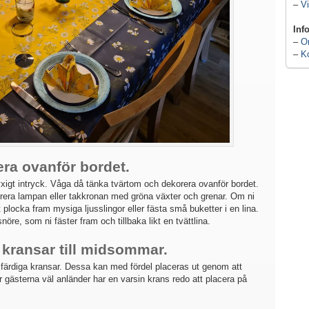
–
Vi
Inf
–
O
–
K
ra ovanför bordet.
yxigt intryck. Våga då tänka tvärtom och dekorera ovanför bordet.
rera lampan eller takkronan med gröna växter och grenar. Om ni
t plocka fram mysiga ljusslingor eller fästa små buketter i en lina.
öre, som ni fäster fram och tillbaka likt en tvättlina.
kransar till midsommar.
 färdiga kransar. Dessa kan med fördel placeras ut genom att
r gästerna väl anländer har en varsin krans redo att placera på