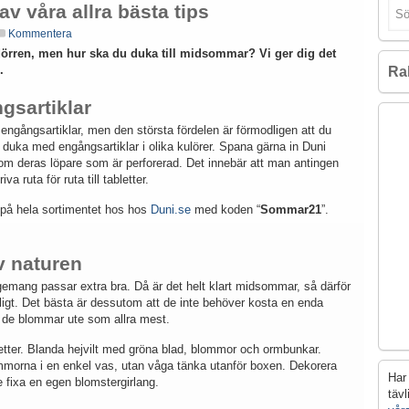
 våra allra bästa tips
Kommentera
dörren, men hur ska du duka till midsommar? Vi ger dig det
.
Ra
gsartiklar
ngångsartiklar, men den största fördelen är förmodligen att du
duka med engångsartiklar i olika kulörer. Spana gärna in Duni
som deras löpare som är perforerad. Det innebär att man antingen
va ruta för ruta till tabletter.
t på hela sortimentet hos hos
Duni.se
med koden “
Sommar21
”.
v naturen
emang passar extra bra. Då är det helt klart midsommar, så därför
tligt. Det bästa är dessutom att de inte behöver kosta en enda
å de blommar ute som allra mest.
uketter. Blanda hejvilt med gröna blad, blommor och ormbunkar.
blommorna i en enkel vas, utan våga tänka utanför boxen. Dekorera
Har 
 fixa en egen blomstergirlang.
täv