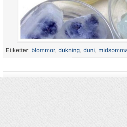
Etiketter:
blommor
,
dukning
,
duni
,
midsomma