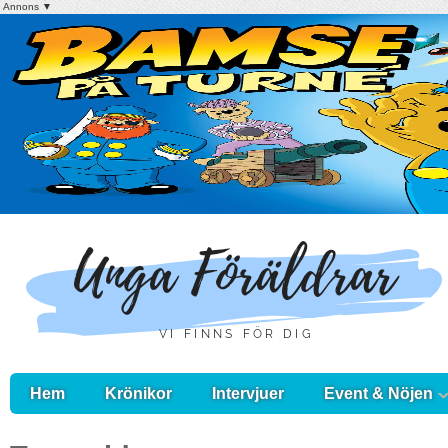
Annons ▼
Hem
Krönikor
Intervjuer
Event & Nöjen