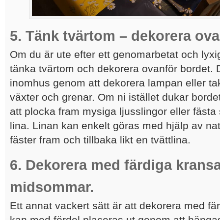
5. Tänk tvärtom –
dekorera ova
Om du är ute efter ett genomarbetat och lyxi
tänka tvärtom och dekorera ovanför bordet. 
inomhus genom att dekorera lampan eller t
växter och grenar. Om ni istället dukar borde
att plocka fram mysiga ljusslingor eller fästa
lina. Linan kan enkelt göras med hjälp av na
fäster fram och tillbaka likt en tvättlina.
6.
Dekorera med färdiga kransar
midsommar.
Ett annat vackert sätt är att dekorera med f
kan med fördel placeras ut genom att hängas