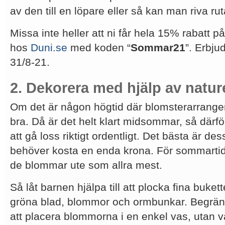
av den till en löpare eller så kan man riva ruta 
Missa inte heller att ni får hela 15% rabatt p
hos
Duni.se
med koden “
Sommar21
”. Erbju
31/8-21.
2. Dekorera med hjälp av natur
Om det är någon högtid där blomsterarrang
bra. Då är det helt klart midsommar, så där
att gå loss riktigt ordentligt. Det bästa är de
behöver kosta en enda krona. För sommartid 
de blommar ute som allra mest.
Så låt barnen hjälpa till att plocka fina buket
gröna blad, blommor och ormbunkar. Begränsa 
att placera blommorna i en enkel vas, utan v