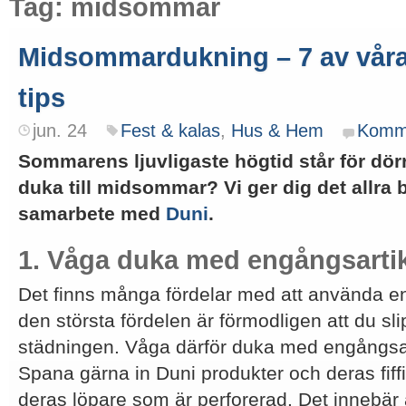
Tag: midsommar
Midsommardukning – 7 av våra 
tips
jun. 24
Fest & kalas
,
Hus & Hem
Komm
Sommarens ljuvligaste högtid står för dör
duka till midsommar? Vi ger dig det allra b
samarbete med
Duni
.
1. Våga duka med engångsartik
Det finns många fördelar med att använda e
den största fördelen är förmodligen att du sl
städningen. Våga därför duka med engångsarti
Spana gärna in Duni produkter och deras fif
deras löpare som är perforerad. Det innebär 