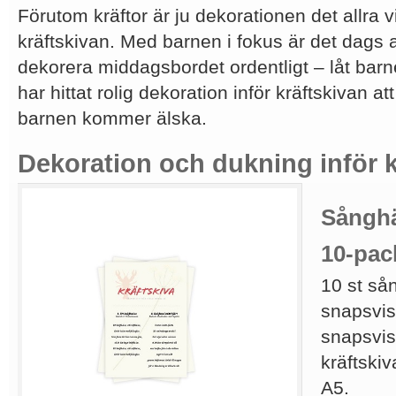
Förutom kräftor är ju dekorationen det allra v
kräftskivan. Med barnen i fokus är det dags a
dekorera middagsbordet ordentligt – låt barn
har hittat rolig dekoration inför kräftskivan a
barnen kommer älska.
Dekoration och dukning inför k
Sånghäf
10-pac
10 st så
snapsviso
snapsvis
kräftskiv
A5.