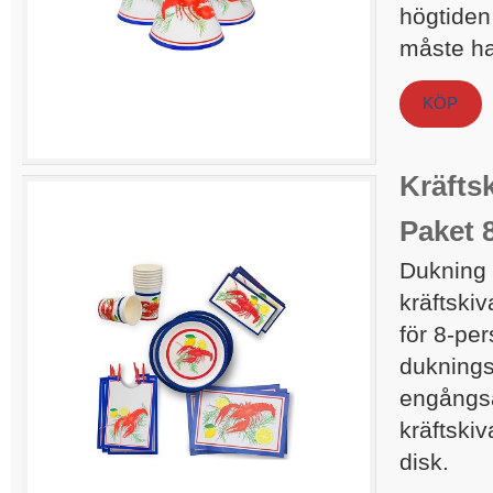
högtiden 
måste ha
KÖP
Kräfts
Paket 
Dukning 
kräftskiv
för 8-pe
dukning
engångsar
kräftskiv
disk.