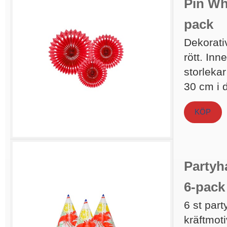
Pin Whe
pack
Dekorati
rött. Inn
storleka
30 cm i 
KÖP
Partyha
6-pack
6 st par
kräftmoti