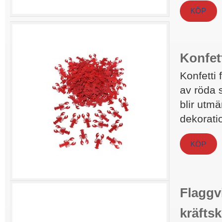
KÖP
Konfett
Konfetti 
av röda 
blir utm
dekorati
KÖP
Flaggv
kräftsk