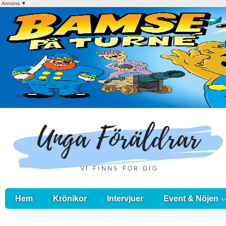
Annons ▼
Hem
Krönikor
Intervjuer
Event & Nöjen