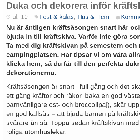
Duka och dekorera inför kräfts
jul. 19
Fest & kalas
,
Hus & Hem
Komme
Nu är äntligen kräftsäsongen snart här och
bjuda in till kräftskiva. Varför inte göra 
Ta med dig kräftskivan på semestern och 
campingplatsen. Här tipsar vi om våra allra
klicka hem, så du får till den perfekta du
dekorationerna.
Kräftsäsongen är snart i full gång och det ska 
ett gäng kräftor och räkor, baka en god väste
barnvänligare ost- och broccolipaj), skär up
en god kallsås – att bjuda barnen på kräftsk
svårare än så. Toppa sedan kräftskivan med 
roliga utomhuslekar.