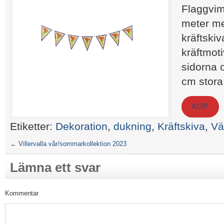
Flaggvim
meter me
kräftski
kräftmoti
sidorna 
cm stora
KÖP
Etiketter:
Dekoration
,
dukning
,
Kräftskiva
,
Vä
←
Villervalla vår/sommarkollektion 2023
Lämna ett svar
Kommentar