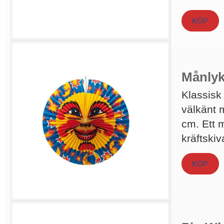
KÖP
Månlykt
Klassisk
välkänt m
cm. Ett m
kräftskiv
KÖP