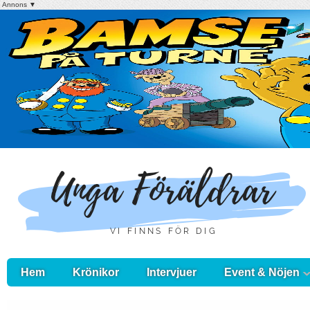
Annons ▼
Hem
Krönikor
Intervjuer
Event & Nöjen