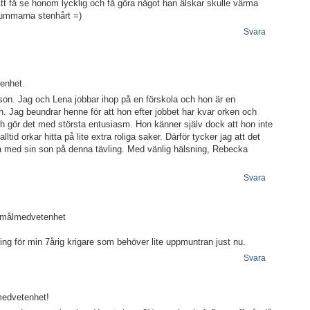
Att få se honom lycklig och få göra något han älskar skulle värma
ummarna stenhårt =)
Svara
tenhet.
 son. Jag och Lena jobbar ihop på en förskola och hon är en
 Jag beundrar henne för att hon efter jobbet har kvar orken och
ch gör det med största entusiasm. Hon känner själv dock att hon inte
lltid orkar hitta på lite extra roliga saker. Därför tycker jag att det
å ta med sin son på denna tävling. Med vänlig hälsning, Rebecka
Svara
ch målmedvetenhet
ning för min 7årig krigare som behöver lite uppmuntran just nu.
Svara
lmedvetenhet!