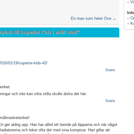
–
Vi
Inf
–
O
En man som heter Ove
→
–
K
plats till Superior Kids i valfri stad
”
016/01/19/superior-kids-42/
Svara
tenhet.
ngar och inte kan sitta stilla skulle älska det här.
Svara
ch målmedvetenhet!
h ger aldrig upp. Han har alltid ett leende på läpparna och när något
adiatorerna och leker ofta det med sina kompisar. Han gillar att