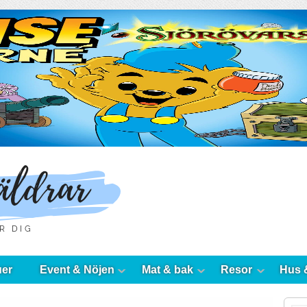
uer
Event & Nöjen
Mat & bak
Resor
Hus 