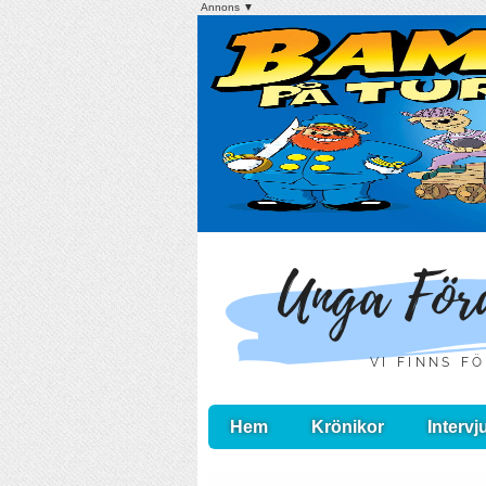
Annons ▼
Hem
Krönikor
Intervj