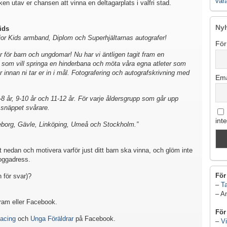
vår
en utav er chansen att vinna en deltagarplats i valfri stad.
Ny
Kids
erior Kids armband, Diplom och Superhjältarnas autografer!
För
 för barn och ungdomar! Nu har vi äntligen tagit fram en
r som vill springa en hinderbana och möta våra egna atleter som
 innan ni tar er in i mål. Fotografering och autografskrivning med
Ema
-8 år, 9-10 år och 11-12 år. För varje åldersgrupp som går upp
r snäppet svårare.
int
eborg, Gävle, Linköping, Umeå och Stockholm.”
 nedan och motivera varför just ditt barn ska vinna, och glöm inte
loggadress.
För
 för svar)?
–
Ta
– A
gram eller Facebook.
För
acing
och
Unga Föräldrar
på Facebook.
–
Vi