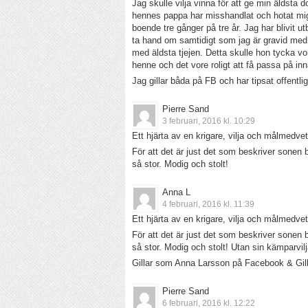
Jag skulle vilja vinna för att ge min äldsta 
hennes pappa har misshandlat och hotat mig, 
boende tre gånger på tre år. Jag har blivit 
ta hand om samtidigt som jag är gravid med f
med äldsta tjejen. Detta skulle hon tycka vo
henne och det vore roligt att få passa på i
Jag gillar båda på FB och har tipsat offentli
Pierre Sand
3 februari, 2016 kl. 10:29
Ett hjärta av en krigare, vilja och målmedve
För att det är just det som beskriver sonen b
så stor. Modig och stolt!
Anna L
4 februari, 2016 kl. 11:39
Ett hjärta av en krigare, vilja och målmedve
För att det är just det som beskriver sonen b
så stor. Modig och stolt! Utan sin kämparvilj
Gillar som Anna Larsson på Facebook & Gi
Pierre Sand
6 februari, 2016 kl. 12:22