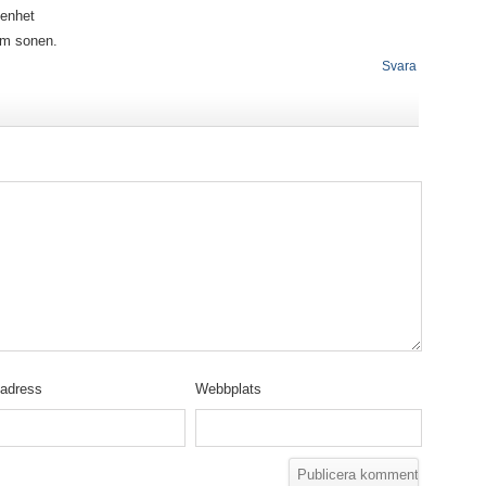
tenhet
som sonen.
Svara
tadress
Webbplats