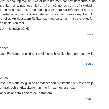
dotter denna upplevelse. Hon är bara 8½ men har haft flera tuffa år då
vilket har tvingat oss att flytta flera gånger och varit på skyddat
utbränd av allt som hänt, och då jag dessutom har två mindre barn att
järde barnet, så finns inte tiden och orken att göra så mycket roligt
re roligt. Att dessutom få åka iväg med bara mamma vore roligt för
nnan bebis kommer.
gt om tävlingen på FB.
Svara
tenhet
äst. Ett hjärta av guld och envishet och nyfikenhet och rörelsevilja
Svara
tenhet
äst. Ett hjärta av guld och envishet och nyfikenhet och rörelsevilja
a, kraft och styrka skulle han inte finnas hos oss idag.
llar & delar som zemam på Instagram
Svara