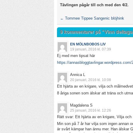
Tävlingen pågår till och med den 4/2.
←
Tommee Tippee Sangenic blöjhink
9 kommentarer på “
Vinn deltagar
EN MÖLNBOBOS LIV
19 januari, 2016 kl. 07:39
Ej med men tipsat här
https://annasbloggtavlingar.wordpress.com/2
Annica L
20 januari, 2016 kl. 10:08
Ett hjärta av en krigare, vilja och målmedve
8 åriga sonen som älskar att träna och utmani
Magdalena S
25 januari, 2016 kl. 12:26
Rätt svar: Ett hjärta av en krigare, Vilja o
Min son på 7 år har vilja som ingen annan oc
är svårt kämpar han ännu mer. Han älskar Gl