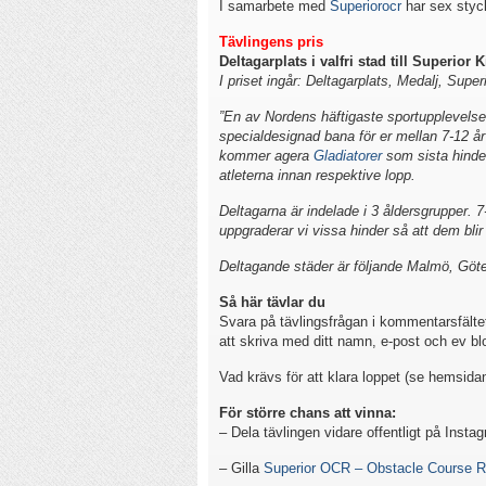
I samarbete med
Superiorocr
har sex styck
Tävlingens pris
Deltagarplats i valfri stad till Superior 
I priset ingår: Deltagarplats, Medalj, Sup
”En av Nordens häftigaste sportupplevelser
specialdesignad bana för er mellan 7-12 å
kommer agera
Gladiatorer
som sista hinder
atleterna innan respektive lopp.
Deltagarna är indelade i 3 åldersgrupper. 7
uppgraderar vi vissa hinder så att dem bli
Deltagande städer är följande Malmö, Göt
Så här tävlar du
Svara på tävlingsfrågan i kommentarsfältet
att skriva med ditt namn, e-post och ev b
Vad krävs för att klara loppet (se hemsidan
För större chans att vinna:
– Dela tävlingen vidare offentligt på Insta
– Gilla
Superior OCR – Obstacle Course R