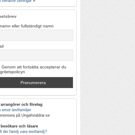
a senaste tävlingar
››
hetsbrev
namn eller fullständigt namn
il
Genom att fortsätta accepterar du
egritetspolicyn
 arrangörer och företag
 emot testfamiljer
nnonsera på Ungaforaldrar.se
 besökare och läsare
ll din familj vara testfamilj?