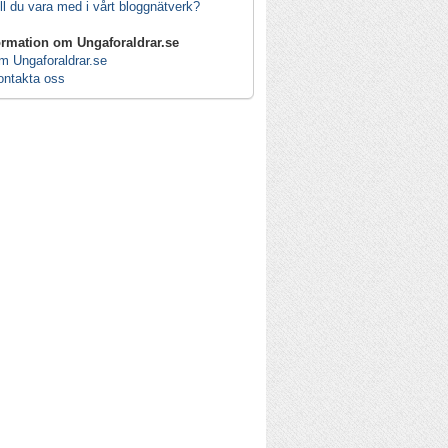
ll du vara med i vårt bloggnätverk?
ormation om Ungaforaldrar.se
m Ungaforaldrar.se
ontakta oss