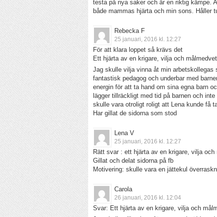
testa på nya saker och är en riktig kämpe. 
både mammas hjärta och min sons. Håller t
Rebecka F
25 januari, 2016 kl. 12:27
För att klara loppet så krävs det
Ett hjärta av en krigare, vilja och målmedve
Jag skulle vilja vinna åt min arbetskollegas
fantastisk pedagog och underbar med barnen.
energin för att ta hand om sina egna barn o
lägger tillräckligt med tid på barnen och inte a
skulle vara otroligt roligt att Lena kunde f
Har gillat de sidorna som stod
Lena V
25 januari, 2016 kl. 12:27
Rätt svar : ett hjärta av en krigare, vilja o
Gillat och delat sidorna på fb
Motivering: skulle vara en jättekul överrask
Carola
26 januari, 2016 kl. 12:04
Svar: Ett hjärta av en krigare, vilja och må