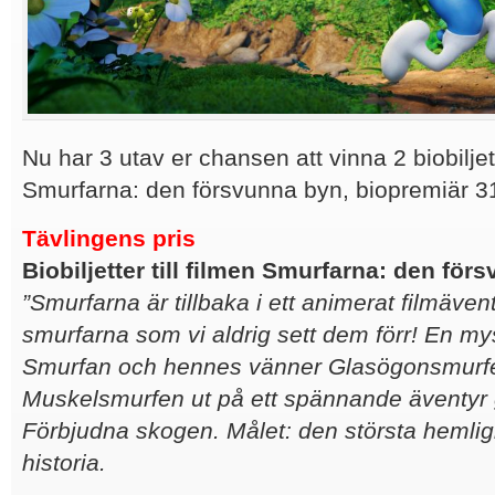
Nu har 3 utav er chansen att vinna 2 biobiljett
Smurfarna: den försvunna byn, biopremiär 3
Tävlingens pris
Biobiljetter till filmen Smurfarna: den för
”Smurfarna är tillbaka i ett animerat filmävent
smurfarna som vi aldrig sett dem förr! En mys
Smurfan och hennes vänner Glasögonsmurf
Muskelsmurfen ut på ett spännande äventy
Förbjudna skogen. Målet: den största hemlig
historia.