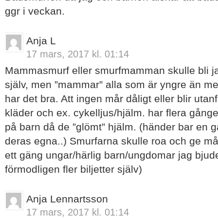
ggr i veckan.
Anja L
17 mars, 2017 kl. 01:14
Mammasmurf eller smurfmamman skulle bli jag
själv, men ”mammar” alla som är yngre än mej. v
har det bra. Att ingen mår dåligt eller blir utan
kläder och ex. cykelljus/hjälm. har flera gånge
på barn då de ”glömt” hjälm. (händer bar en g
deras egna..) Smurfarna skulle roa och ge må
ett gäng ungar/härlig barn/ungdomar jag bjud
förmodligen fler biljetter själv)
Anja Lennartsson
17 mars, 2017 kl. 01:14