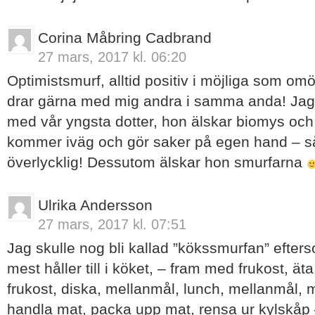
Corina Måbring Cadbrand
27 mars, 2017 kl. 06:20
Optimistsmurf, alltid positiv i möjliga som omö
drar gärna med mig andra i samma anda! Jag
med vår yngsta dotter, hon älskar biomys och ä
kommer iväg och gör saker på egen hand – så 
överlycklig! Dessutom älskar hon smurfarna
Ulrika Andersson
27 mars, 2017 kl. 07:51
Jag skulle nog bli kallad ”kökssmurfan” efte
mest håller till i köket, – fram med frukost, ät
frukost, diska, mellanmål, lunch, mellanmål, 
handla mat, packa upp mat, rensa ur kylskåp –