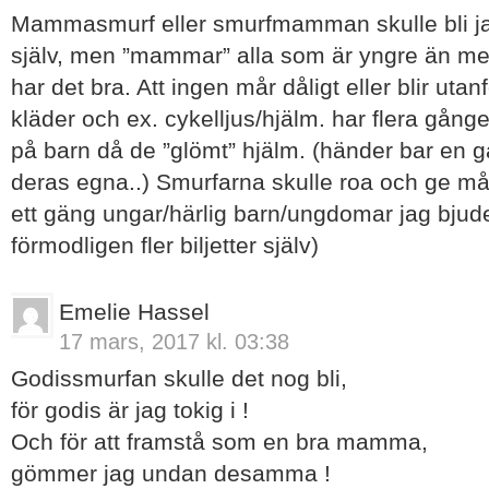
Mammasmurf eller smurfmamman skulle bli jag
själv, men ”mammar” alla som är yngre än mej. v
har det bra. Att ingen mår dåligt eller blir utan
kläder och ex. cykelljus/hjälm. har flera gånge
på barn då de ”glömt” hjälm. (händer bar en g
deras egna..) Smurfarna skulle roa och ge må
ett gäng ungar/härlig barn/ungdomar jag bjud
förmodligen fler biljetter själv)
Emelie Hassel
17 mars, 2017 kl. 03:38
Godissmurfan skulle det nog bli,
för godis är jag tokig i !
Och för att framstå som en bra mamma,
gömmer jag undan desamma !