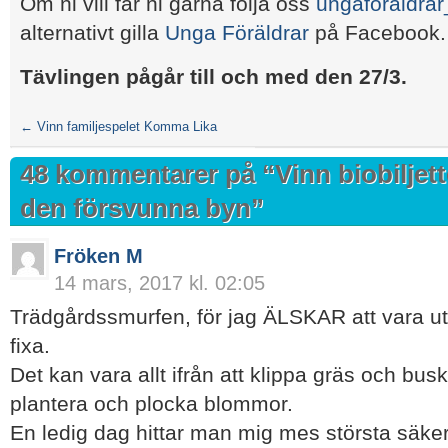
Om ni vill får ni gärna följa oss
ungaforaldrar_
alternativt gilla
Unga Föräldrar
på Facebook.
Tävlingen pågår till och med den 27/3.
←
Vinn familjespelet Komma Lika
48 kommentarer på “
Vinn biobiljett
den försvunna byn
”
Fröken M
14 mars, 2017 kl. 02:05
Trädgårdssmurfen, för jag ÄLSKAR att vara ut
fixa.
Det kan vara allt ifrån att klippa gräs och buska
plantera och plocka blommor.
En ledig dag hittar man mig mes största säke