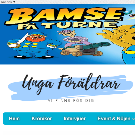
Annons ▼
Hem
Krönikor
Intervjuer
Event & Nöjen