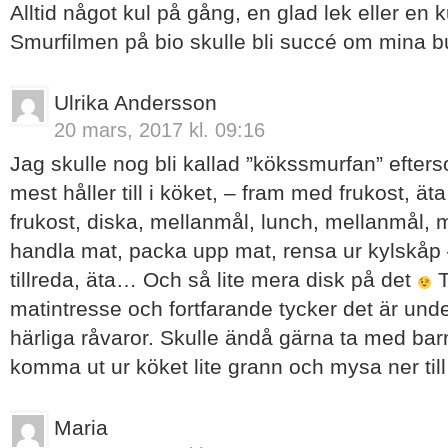
Alltid något kul på gång, en glad lek eller en 
Smurfilmen på bio skulle bli succé om mina b
Ulrika Andersson
20 mars, 2017 kl. 09:16
Jag skulle nog bli kallad ”kökssmurfan” efte
mest håller till i köket, – fram med frukost, ät
frukost, diska, mellanmål, lunch, mellanmål, 
handla mat, packa upp mat, rensa ur kylskåp –
tillreda, äta… Och så lite mera disk på det
T
matintresse och fortfarande tycker det är und
härliga råvaror. Skulle ändå gärna ta med barn
komma ut ur köket lite grann och mysa ner til
Maria