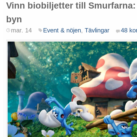
Vinn biobiljetter till Smurfarn
byn
mar. 14
Event & nöjen
,
Tävlingar
48 ko