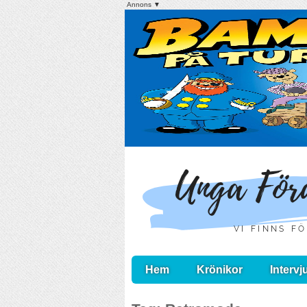
Annons ▼
Hem
Krönikor
Intervj