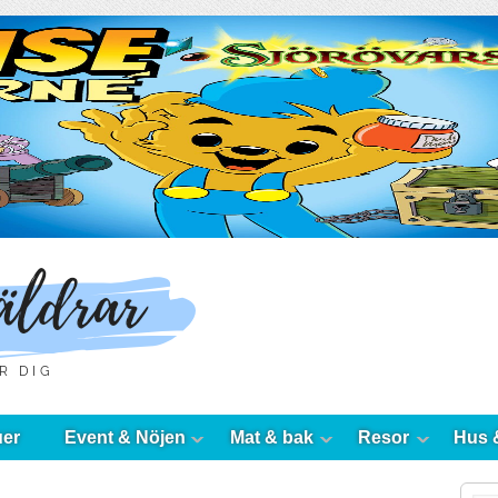
uer
Event & Nöjen
Mat & bak
Resor
Hus 