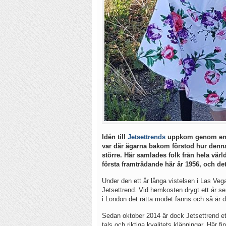
Idén till
Jetsettrends
uppkom genom en lä
var där ägarna bakom förstod hur denna 
större. Här samlades folk från hela värld
första framträdande här år 1956, och det
Under den ett år långa vistelsen i Las Vega
Jetsettrend. Vid hemkosten drygt ett år s
i London det rätta modet fanns och så är 
Sedan oktober 2014 är dock Jetsettrend ett
tals och riktiga kvalitets klänningar. Här 