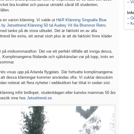
–
Vi
cket bra kvalitet och passar utmärkt såväl till studenten,
fällen.
Inf
–
O
a en varsin klänning. Vi valde ut
H&R Klänning Singoalla Blue
–
K
 by Jetsettrend Klänning 50 tal Audrey Vit lila Blommor Retro
.
 med tanke på de stora utbudet. Det är faktiskt en av alla
rend lite extra, ett annat stort plus är att de faktiskt finns kläder
 på midsommarafton. Det var ett perfekt tillfälle att inviga dessa,
a. Komplimangerna flödande och självkänslan var på topp, trots en
idsommar.
ts visas upp på Arlanda flygplats. Där fortsatte komplimangerna
ra att dessa klänningar kommer användas ofta. Vi suktar dessutom
redan noterat att flera nyheter i webbutiken har tittat in sedan sist.
 klänning inför bröllopet, studentdagen eller kanske mammas 50 års
t besök inne hos
Jetsettrend.se
.