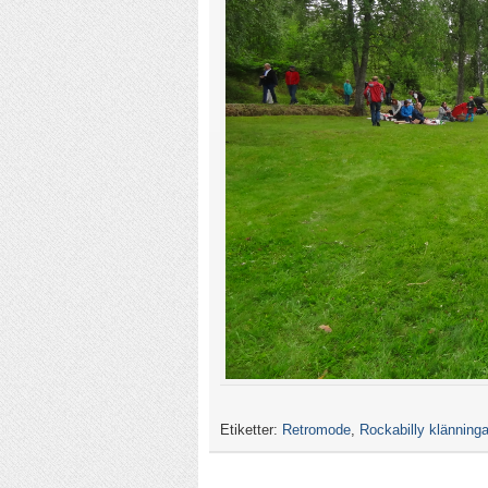
Etiketter:
Retromode
,
Rockabilly klänninga