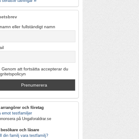
a senaste tävlingar
››
hetsbrev
namn eller fullständigt namn
il
Genom att fortsätta accepterar du
egritetspolicyn
 arrangörer och företag
 emot testfamiljer
nnonsera på Ungaforaldrar.se
 besökare och läsare
ll din familj vara testfamilj?