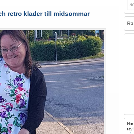
ch retro kläder till midsommar
Ra
Har 
täv