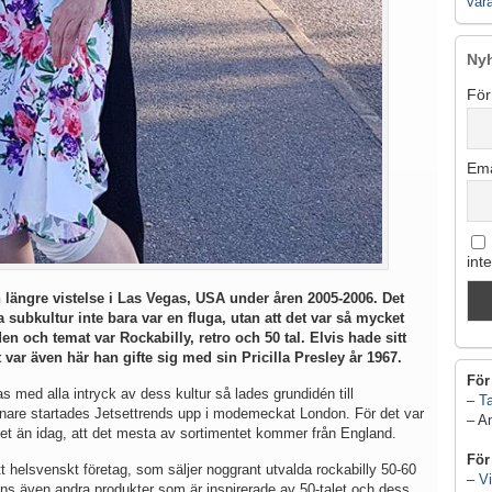
vår
Ny
För
Ema
int
ngre vistelse i Las Vegas, USA under åren 2005-2006. Det
subkultur inte bara var en fluga, utan att det var så mycket
en och temat var Rockabilly, retro och 50 tal. Elvis hade sitt
 var även här han gifte sig med sin Pricilla Presley år 1967.
För
s med alla intryck av dess kultur så lades grundidén till
–
Ta
enare startades Jetsettrends upp i modemeckat London. För det var
– A
det än idag, att det mesta av sortimentet kommer från England.
För
 helsvenskt företag, som säljer noggrant utvalda rockabilly 50-60
–
Vi
finns även andra produkter som är inspirerade av 50-talet och dess