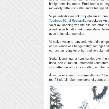
härliga feminina mode. Produkterna är i my
rockabillyträffen och/eller andra festliga till
Vi på redaktionen fick möjligheten att prov
Teadress 50 tal Rockabilly
respektive
Anja
Valet av klänning var inte alls det lättaste
anledningar till att vi rekommenderar Jetsett
även i plus size storlekar.
Vi själva valde att använda våra klänningar
och vi kände oss bägge riktigt somrigt fin
och annan regnskur enligt tradition alá m
Sedan klänningarna kom har det även hunni
flöda, och vi kan nu i efterhand konstate
stort efter fler att växla i mellan, och har 
Är ni ute efter en fin sommarklänning? En
fest? I så fall rekommenderar vi varmt et