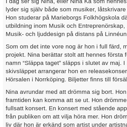
I dag ser sig Nina, eller Nina Ka som henne
lyder sig själv både som musiker, låtskrivar
Hon studerar på Marieborgs Folkhögskola där
utbildning inom Musik och Entreprenörskap, 
Musik- och ljuddesign på distans på Linnéuni
Som om det inte vore nog är hon i full färd, me
projekt. Nina berättar stolt att hennes första
namn “Släppa taget” släpps i slutet av maj.
skivsläppet arrangerar hon en releasekonser
Hörsalen i Norrköping. Biljetter finns till förs
Nina avrundar med att drömma sig bort. Hon 
framtiden kan komma att se ut. Hon drömme
fullsatt konsert. En konsert med stående ap
från publiken om att vilja höra mer. Hon drö
liv där hon är erkänd som artist under artis