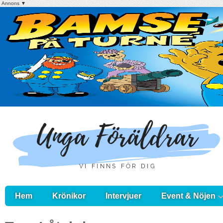
Annons ▼
Hem
Krönikor
Intervjuer
Event & Nöjen