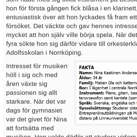
hon för första gången fick blåsa i en klarinett
entusiastisk över att hon lyckades få fram ett
försöket. Det väckte och gav hennes intres
mycket att hon själv ville börja spela. När de
fyra sökte hon sig därför vidare till orkester
Adolfsskolan i Norrköping.
Intresset för musiken
höll i sig och med
åren växte sig
passionen sig allt
starkare. När det var
dags för gymnasiet
var det givet för Nina
att fortsätta med
musiken. Hon valde därför att studera vida