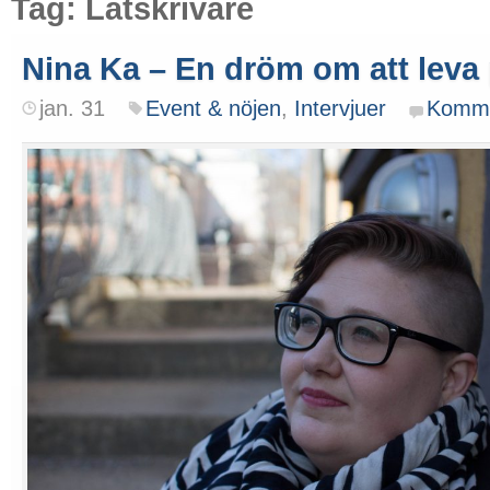
Tag: Låtskrivare
Nina Ka – En dröm om att leva
jan. 31
Event & nöjen
,
Intervjuer
Komme