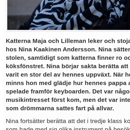
Katterna Maja och Lilleman leker och sto
hos Nina Kaakinen Andersson. Nina sätter s
stolen, samtidigt som katterna finner ro o
köksfönstret. Nina börjar sakta berätta att
varit en stor del av hennes uppväxt. När ho
minns hon med glädje hur hennes pappa al
spelade framför keyboarden. Det var någ
musikintresset först kom, men det var inte
som drömmarna sattes fart på allvar.
Nina fortsätter berätta att det i tredje klass
som hade med sig olika instrument på besök 