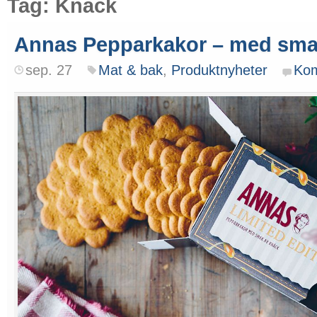
Tag: Knäck
Annas Pepparkakor – med sma
sep. 27
Mat & bak
,
Produktnyheter
Ko