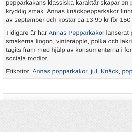
pepparkakans klassiska karaktär skapar en pe
kryddig smak. Annas knäckpepparkakor finns 
av september och kostar ca 13:90 kr för 150 
Tidigare år har
Annas Pepparkakor
lanserat 
smakerna lingon, vinteräpple, polka och lakr
tagits fram med hjälp av konsumenterna i fo
sociala medier.
Etiketter:
Annas pepparkakor
,
jul
,
Knäck
,
pep