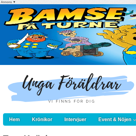
Annons ▼
Hem
Krönikor
Intervjuer
Event & Nöjen