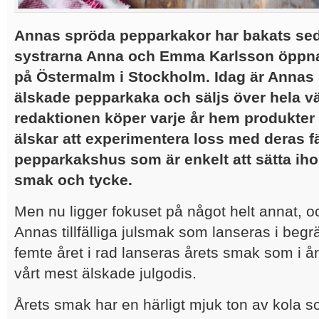
Annas spröda pepparkakor har bakats se
systrarna Anna och Emma Karlsson öppna
på Östermalm i Stockholm. Idag är Annas
älskade pepparkaka och säljs över hela vä
redaktionen köper varje år hem produkter
älskar att experimentera loss med deras f
pepparkakshus som är enkelt att sätta iho
smak och tycke.
Men nu ligger fokuset på något helt annat, oc
Annas tillfälliga julsmak som lanseras i beg
femte året i rad lanseras årets smak som i år
vårt mest älskade julgodis.
Årets smak har en härligt mjuk ton av kola