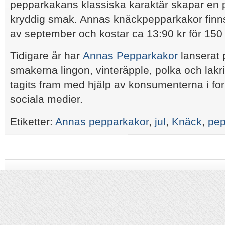
pepparkakans klassiska karaktär skapar en pe
kryddig smak. Annas knäckpepparkakor finns 
av september och kostar ca 13:90 kr för 150 
Tidigare år har
Annas Pepparkakor
lanserat 
smakerna lingon, vinteräpple, polka och lakr
tagits fram med hjälp av konsumenterna i fo
sociala medier.
Etiketter:
Annas pepparkakor
,
jul
,
Knäck
,
pep