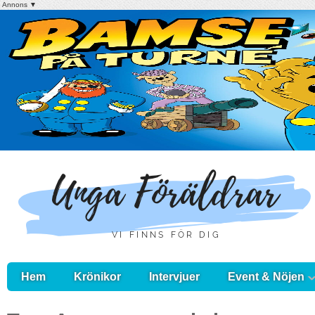
Annons ▼
Hem
Krönikor
Intervjuer
Event & Nöjen