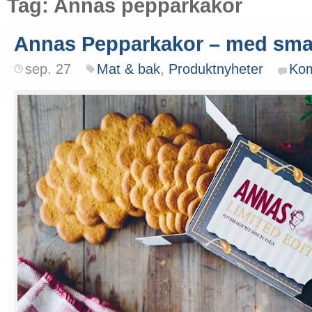
Tag: Annas pepparkakor
Annas Pepparkakor – med sma
sep. 27
Mat & bak
,
Produktnyheter
Ko