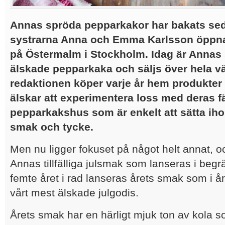
Annas spröda pepparkakor har bakats se
systrarna Anna och Emma Karlsson öppna
på Östermalm i Stockholm. Idag är Annas
älskade pepparkaka och säljs över hela vä
redaktionen köper varje år hem produkter
älskar att experimentera loss med deras f
pepparkakshus som är enkelt att sätta iho
smak och tycke.
Men nu ligger fokuset på något helt annat, oc
Annas tillfälliga julsmak som lanseras i beg
femte året i rad lanseras årets smak som i år
vårt mest älskade julgodis.
Årets smak har en härligt mjuk ton av kola