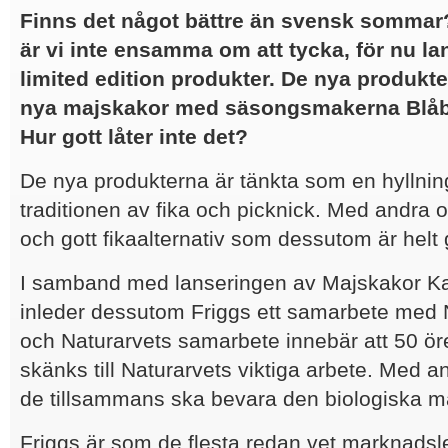
Finns det något bättre än svensk sommar
är vi inte ensamma om att tycka, för nu l
limited edition produkter. De nya produkte
nya majskakor med säsongsmakerna Blåbä
Hur gott låter inte det?
De nya produkterna är tänkta som en hyllning
traditionen av fika och picknick. Med andra or
och gott fikaalternativ som dessutom är helt gl
I samband med lanseringen av Majskakor Ka
inleder dessutom Friggs ett samarbete med N
och Naturarvets samarbete innebär att 50 ör
skänks till Naturarvets viktiga arbete. Med an
de tillsammans ska bevara den biologiska m
Friggs är som de flesta redan vet marknadsl