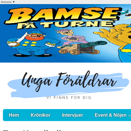
Annons ▼
Hem
Krönikor
Intervjuer
Event & Nöjen