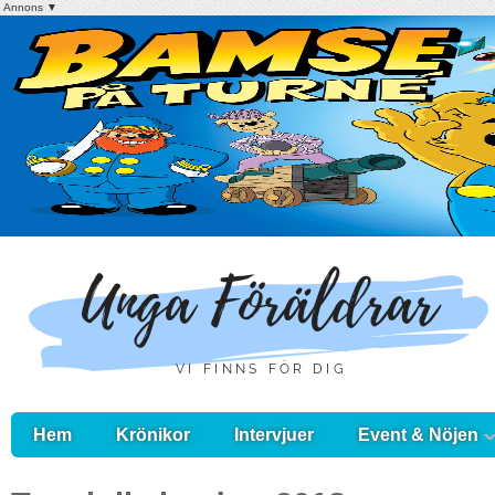
Annons ▼
Hem
Krönikor
Intervjuer
Event & Nöjen