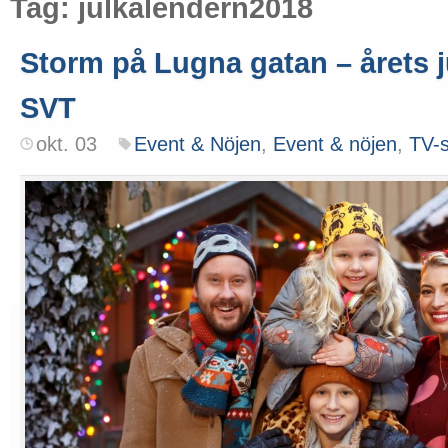
Tag: julkalendern2018
Storm på Lugna gatan – årets j
SVT
okt. 03
Event & Nöjen
,
Event & nöjen
,
TV-s