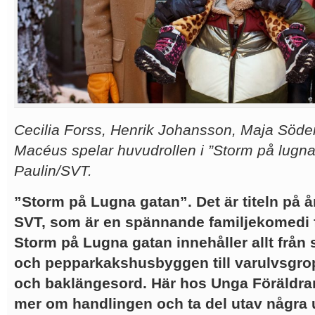
Cecilia Forss, Henrik Johansson, Maja Söde
Macéus spelar huvudrollen i ”Storm på lugna
Paulin/SVT.
”Storm på Lugna gatan”. Det är titeln på år
SVT, som är en spännande familjekomedi f
Storm på Lugna gatan innehåller allt från
och pepparkakshusbyggen till varulvsgrop
och baklängesord. Här hos Unga Föräldrar 
mer om handlingen och ta del utav några u