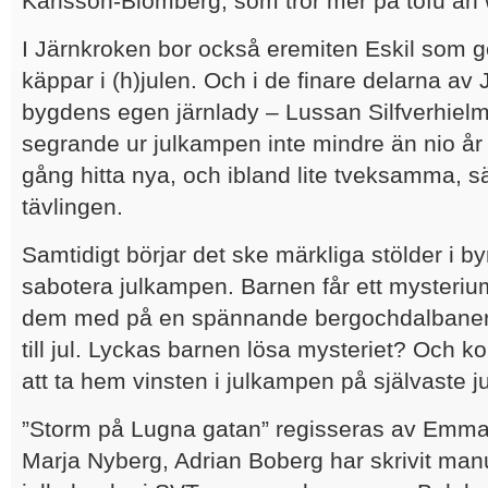
Karlsson-Blomberg, som tror mer på tofu än w
I Järnkroken bor också eremiten Eskil som gör 
käppar i (h)julen. Och i de finare delarna av
bygdens egen järnlady – Lussan Silfverhiel
segrande ur julkampen inte mindre än nio år 
gång hitta nya, och ibland lite tveksamma, sä
tävlingen.
Samtidigt börjar det ske märkliga stölder i 
sabotera julkampen. Barnen får ett mysteriu
dem med på en spännande bergochdalbaner
till jul. Lyckas barnen lösa mysteriet? Och 
att ta hem vinsten i julkampen på självaste j
”Storm på Lugna gatan” regisseras av Emma
Marja Nyberg, Adrian Boberg har skrivit manus