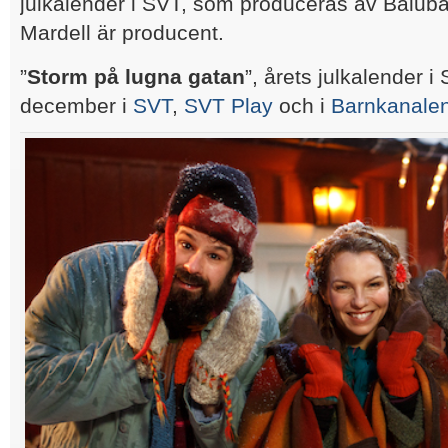
julkalender i SVT, som produceras av Balub
Mardell är producent.
”
Storm på lugna gatan
”, årets julkalender i
december i
SVT
,
SVT Play
och i
Barnkanale