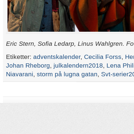
Eric Stern, Sofia Ledarp, Linus Wahlgren. F
Etiketter:
adventskalender
,
Cecilia Forss
,
He
Johan Rheborg
,
julkalendern2018
,
Lena Phil
Niavarani
,
storm på lugna gatan
,
Svt-serier2