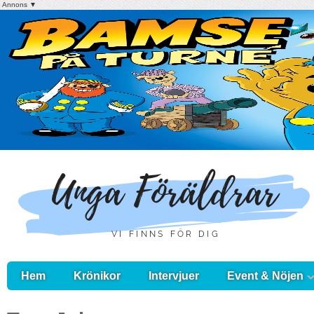
Annons ▼
Hem
Krönikor
Intervjuer
Event & Nöjen