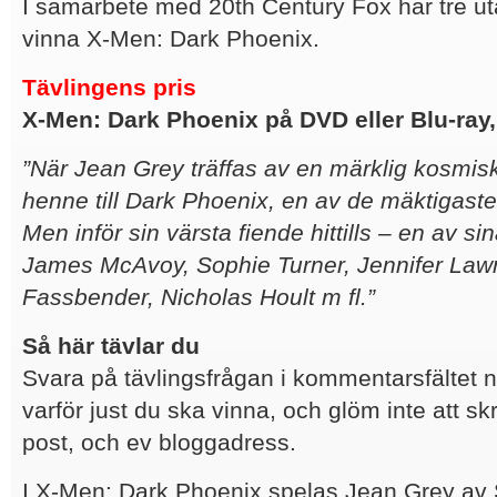
I samarbete med 20th Century Fox har tre ut
vinna X-Men: Dark Phoenix.
Tävlingens pris
X-Men: Dark Phoenix på DVD eller Blu-ray
”När Jean Grey träffas av en märklig kosmisk
henne till Dark Phoenix, en av de mäktigaste
Men inför sin värsta fiende hittills – en av sin
James McAvoy, Sophie Turner, Jennifer Law
Fassbender, Nicholas Hoult m fl.
”
Så här tävlar du
Svara på tävlingsfrågan i kommentarsfältet 
varför just du ska vinna, och glöm inte att sk
post, och ev bloggadress.
I X-Men: Dark Phoenix spelas Jean Grey av