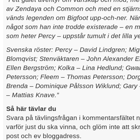
av Zendaya och Common och med en stjärnsp
vänds legenden om Bigfoot upp-och-ner. När 
något som han inte trodde existerade – en m
som heter Percy – uppstår tumult i det lilla y
Svenska röster: Percy – David Lindgren; Mi
Blomqvist; Stenväktaren – John Alexander 
Ellen Bergström; Kolka – Lina Hedlund; Gwa
Petersson; Fleem – Thomas Petersson; Dorg
Brenda – Dominique Pålsson Wiklund; Gary 
– Mattias Knave.”
Så här tävlar du
Svara på tävlingsfrågan i kommentarsfältet 
varför just du ska vinna, och glöm inte att sk
post och ev bloggadress.