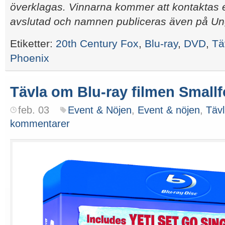
överklagas. Vinnarna kommer att kontaktas ef
avslutad och namnen publiceras även på Ung
Etiketter:
20th Century Fox
,
Blu-ray
,
DVD
,
Tä
Phoenix
Tävla om Blu-ray filmen Smallf
feb. 03
Event & Nöjen
,
Event & nöjen
,
Tävl
kommentarer