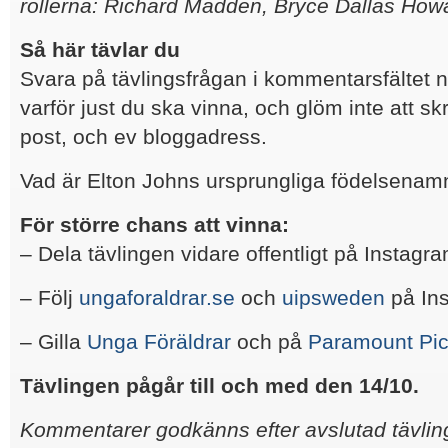
rollerna: Richard Madden, Bryce Dallas How
Så här tävlar du
Svara på tävlingsfrågan i kommentarsfältet 
varför just du ska vinna, och glöm inte att sk
post, och ev bloggadress.
Vad är Elton Johns ursprungliga födelsenam
För större chans att vinna:
– Dela tävlingen vidare offentligt på Instagr
– Följ
ungaforaldrar.se
och
uipsweden
på In
– Gilla
Unga Föräldrar
och på
Paramount Pic
Tävlingen pågår till och med den 14/10.
Kommentarer godkänns efter avslutad tävling