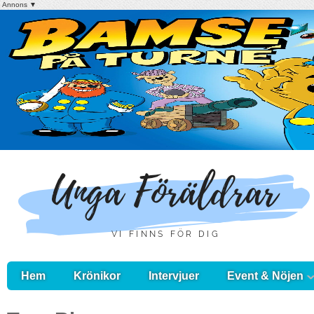
Annons ▼
Hem
Krönikor
Intervjuer
Event & Nöjen