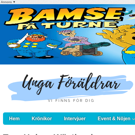
Annons ▼
Hem
Krönikor
Intervjuer
Event & Nöjen