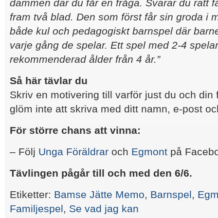
dammen där du får en fråga. Svarar du rätt f
fram två blad. Den som först får sin groda i m
både kul och pedagogiskt barnspel där barnen
varje gång de spelar. Ett spel med 2-4 spela
rekommenderad ålder från 4 år.”
Så här tävlar du
Skriv en motivering till varför just du och din
glöm inte att skriva med ditt namn, e-post o
För större chans att vinna:
– Följ
Unga Föräldrar
och
Egmont
på Facebo
Tävlingen pågår till och med den 6/6.
Etiketter:
Bamse Jätte Memo
,
Barnspel
,
Egm
Familjespel
,
Se vad jag kan