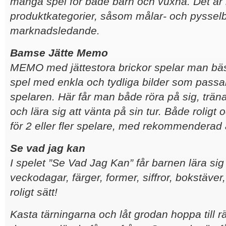
många spel för både barn och vuxna. Det är 
produktkategorier, såsom målar- och pysselb
marknadsledande.
Bamse Jätte Memo
MEMO med jättestora brickor spelar man bäst
spel med enkla och tydliga bilder som passa
spelaren. Här får man både röra på sig, träna
och lära sig att vänta på sin tur. Både roligt o
för 2 eller fler spelare, med rekommenderad å
Se vad jag kan
I spelet ”Se Vad Jag Kan” får barnen lära sig
veckodagar, färger, former, siffror, bokstäve
roligt sätt!
Kasta tärningarna och låt grodan hoppa till r