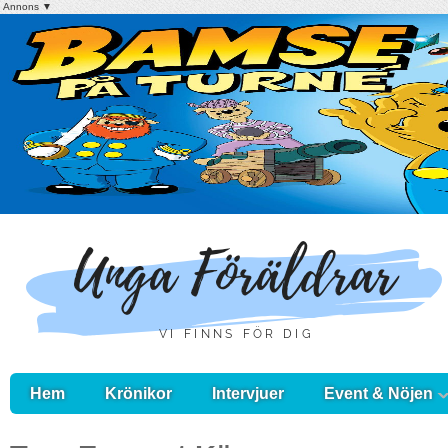
Annons ▼
Hem
Krönikor
Intervjuer
Event & Nöjen