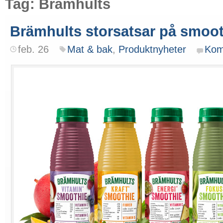
Tag: Brämhults
Brämhults storsatsar på smoo
feb. 26
Mat & bak
,
Produktnyheter
Kom