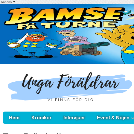
Annons ▼
Hem
Krönikor
Intervjuer
Event & Nöjen