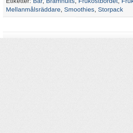
Etiketter:
Bär
,
Brämhults
,
Frukostbordet
,
Fru
Mellanmålsräddare
,
Smoothies
,
Storpack