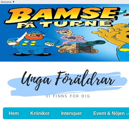
Annons ▼
Hem
Krönikor
Intervjuer
Event & Nöjen