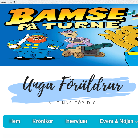
Annons ▼
Hem
Krönikor
Intervjuer
Event & Nöjen