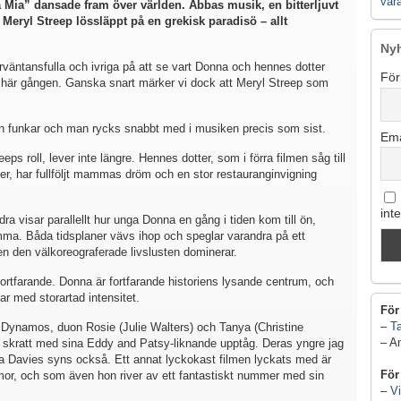
vår
 Mia” dansade fram över världen. Abbas musik, en bitterljuvt
eryl Streep lössläppt på en grekisk paradisö – allt
Ny
örväntansfulla och ivriga på att se vart Donna och hennes dotter
För
 här gången. Ganska snart märker vi dock att Meryl Streep som
men funkar och man rycks snabbt med i musiken precis som sist.
Ema
oll, lever inte längre. Hennes dotter, som i förra filmen såg till
der, har fullföljt mammas dröm och en stor restauranginvigning
int
ra visar parallellt hur unga Donna en gång i tiden kom till ön,
ma. Båda tidsplaner vävs ihop och speglar varandra på ett
men den välkoreograferade livslusten dominerar.
fortfarande. Donna är fortfarande historiens lysande centrum, och
ar med storartad intensitet.
För
–
Ta
Dynamos, duon Rosie (Julie Walters) och Tanya (Christine
– A
 skratt med sina Eddy and Patsy-liknande upptåg. Deras yngre jag
 Davies syns också. Ett annat lyckokast filmen lyckats med är
För
mor, och som även hon river av ett fantastiskt nummer med sin
–
Vi