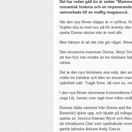
Det har redan gått tio år sedan ”Mamma
romantisk historia och en imponerande M
samverkade till en maffig megasuccé.
När den nya filmen släpps är vi nyfikna, f
Sophie ska ta med oss på för äventyr den
spelar Donna nästan inte är med alls.
Men faktum är att det inte gör något, fil
Den ensamma mamman Donna, Meryl Streeps r
att hon fick inte mindre än tre tänkbara fä
väntar.
Det är den nya historiens ena sida, den and
mötte tre kärlekar och blev en ensam mam
självklart sätt. Tragik finns, då som nu, 
I den nya filmen dominerar kvinnorollerna 
unga Lily James som tagit över rollen strål
Donnas båda väninnor från Donna and the 
Baranski) dyker upp, och bjuder på många
spelas av Jessica Keenan Wynn och Alexa
att introducera Cher som spektakulär mor
gamla latinska älskare Andy Garcia.