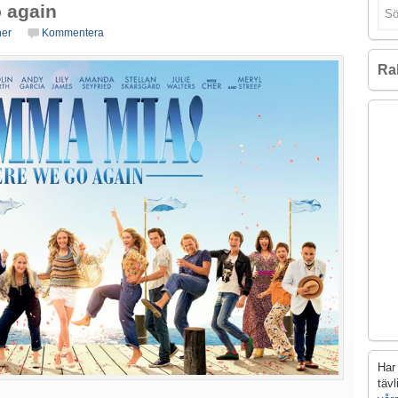
 again
ner
Kommentera
Ra
Har 
täv