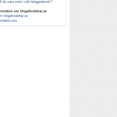
ll du vara med i vårt bloggnätverk?
ormation om Ungaforaldrar.se
m Ungaforaldrar.se
ontakta oss