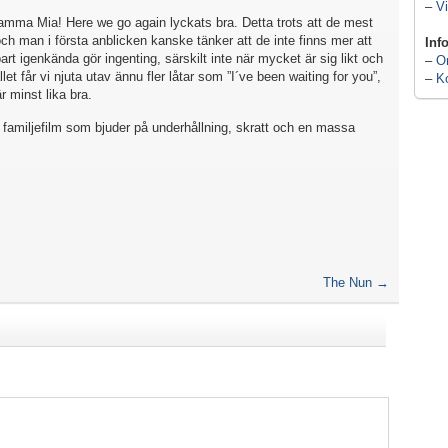
–
Vi
mma Mia! Here we go again lyckats bra. Detta trots att de mest
och man i första anblicken kanske tänker att de inte finns mer att
Inf
art igenkända gör ingenting, särskilt inte när mycket är sig likt och
–
O
llet får vi njuta utav ännu fler låtar som ”I´ve been waiting for you”,
–
K
 minst lika bra.
familjefilm som bjuder på underhållning, skratt och en massa
The Nun
→