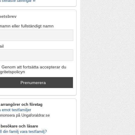
a senaste tävlingar
››
hetsbrev
namn eller fullständigt namn
il
Genom att fortsätta accepterar du
egritetspolicyn
 arrangörer och företag
 emot testfamiljer
nnonsera på Ungaforaldrar.se
 besökare och läsare
ll din familj vara testfamilj?