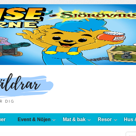
uer
Event & Nöjen
Mat & bak
Resor
Hus 