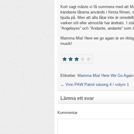
Kort sagt måste vi få summera med att Ma
kändaste låtarna används i första filmen, 
bjuda på. Men att alla låtar inte är omedelb
varken stil eller atmosfär har ändrats. I stä
”Angeleyes” och ”Andante, andante” som är
Mamma Mia! Here we go again är en riktig 
musik!
Etiketter:
Mamma Mia! Here We Go Again
←
Vinn PAW Patrol säsong 4 / volym 1
Lämna ett svar
Kommentar