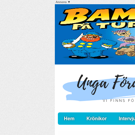
Annons ▼
Hem
Krönikor
Intervj