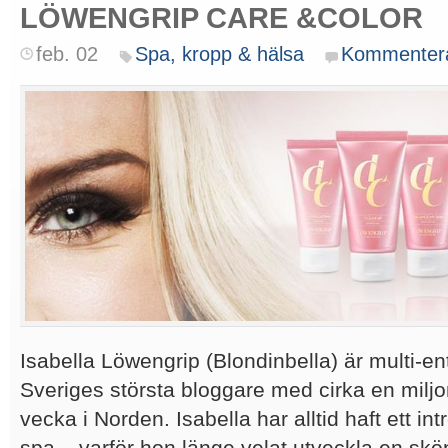
LÖWENGRIP CARE &COLOR
feb. 02
Spa, kropp & hälsa
Kommenter
Isabella Löwengrip (Blondinbella) är multi-e
Sveriges största bloggare med cirka en milj
vecka i Norden. Isabella har alltid haft ett in
spa – varför hon länge velat utveckla en skö