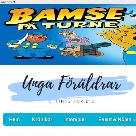
Annons ▼
Hem
Krönikor
Intervjuer
Event & Nöjen