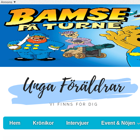
Annons ▼
Hem
Krönikor
Intervjuer
Event & Nöjen