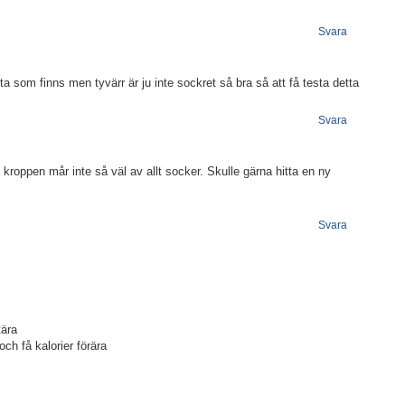
Svara
ta som finns men tyvärr är ju inte sockret så bra så att få testa detta
Svara
roppen mår inte så väl av allt socker. Skulle gärna hitta en ny
Svara
tära
ch få kalorier förära