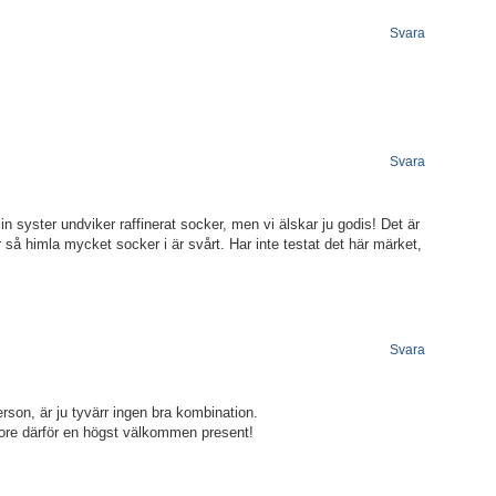
Svara
Svara
 syster undviker raffinerat socker, men vi älskar ju godis! Det är
r så himla mycket socker i är svårt. Har inte testat det här märket,
Svara
son, är ju tyvärr ingen bra kombination.
vore därför en högst välkommen present!