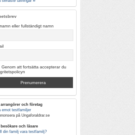
a senaste tävlingar
››
hetsbrev
namn eller fullständigt namn
il
Genom att fortsätta accepterar du
egritetspolicyn
 arrangörer och företag
 emot testfamiljer
nnonsera på Ungaforaldrar.se
 besökare och läsare
ll din familj vara testfamilj?