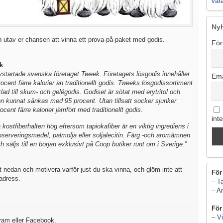
vår
Ny
 utav er chansen att vinna ett prova-på-paket med godis.
För
k
nystartade svenska företaget Tweek. Företagets lösgodis innehåller
Ema
ocent färre kalorier än traditionellt godis. Tweeks lösgodissortiment
klad till skum- och gelégodis. Godiset är sötat med erytritol och
ten kunnat sänkas med 95 procent. Utan tillsatt socker sjunker
ocent färre kalorier jämfört med traditionellt godis.
int
så kostfiberhalten hög eftersom tapiokafiber är en viktig ingrediens i
nserveringsmedel, palmolja eller soljalecitin. Färg -och aromämnen
ch säljs till en början exklusivt på Coop butiker runt om i Sverige.”
 nedan och motivera varför just du ska vinna, och glöm inte att
För
adress.
–
Ta
– A
För
–
Vi
gram eller Facebook.