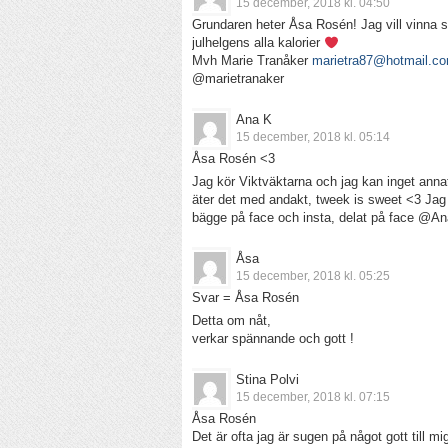
15 december, 2018 kl. 04:50
Grundaren heter Åsa Rosén! Jag vill vinna så
julhelgens alla kalorier
Mvh Marie Tranåker
marietra87@hotmail.c
@marietranaker
Ana K
15 december, 2018 kl. 05:14
Åsa Rosén <3
Jag kör Viktväktarna och jag kan inget anna
äter det med andakt, tweek is sweet <3 Jag s
bägge på face och insta, delat på face @A
Åsa
15 december, 2018 kl. 05:25
Svar = Åsa Rosén
Detta om nåt,
verkar spännande och gott !
Stina Polvi
15 december, 2018 kl. 07:15
Åsa Rosén
Det är ofta jag är sugen på något gott till m