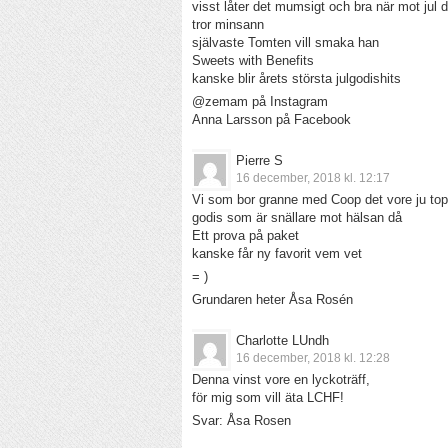
visst låter det mumsigt och bra när mot jul d
tror minsann
självaste Tomten vill smaka han
Sweets with Benefits
kanske blir årets största julgodishits
@zemam på Instagram
Anna Larsson på Facebook
Pierre S
16 december, 2018 kl. 12:17
Vi som bor granne med Coop det vore ju topp
godis som är snällare mot hälsan då
Ett prova på paket
kanske får ny favorit vem vet
= )
Grundaren heter Åsa Rosén
Charlotte LUndh
16 december, 2018 kl. 12:28
Denna vinst vore en lyckoträff,
för mig som vill äta LCHF!
Svar: Åsa Rosen