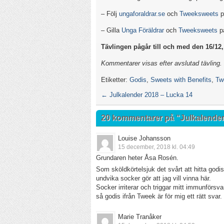
– Följ
ungaforaldrar.se
och
Tweeksweets
p
– Gilla
Unga Föräldrar
och
Tweeksweets
p
Tävlingen pågår till och med den 16/12, 
Kommentarer visas efter avslutad tävling.
Etiketter:
Godis
,
Sweets with Benefits
,
Tw
←
Julkalender 2018 – Lucka 14
20 kommentarer på “
Julkalender
Louise Johansson
15 december, 2018 kl. 04:49
Grundaren heter Åsa Rosén.
Som sköldkörtelsjuk det svårt att hitta godis
undvika socker gör att jag vill vinna här.
Socker irriterar och triggar mitt immunförsva
så godis ifrån Tweek är för mig ett rätt svar.
Marie Tranåker