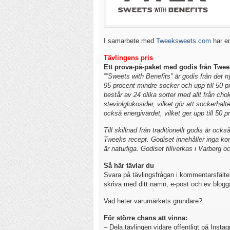
I samarbete med
Tweeksweets.com
har en
Tävlingens pris
Ett prova-på-paket med godis från Twee
””Sweets with Benefits” är godis från det 
95 procent mindre socker och upp till 50 pr
består av 24 olika sorter med allt från cho
steviolglukosider, vilket gör att sockerhal
också energivärdet, vilket ger upp till 50 pr
Till skillnad från traditionellt godis är ock
Tweeks recept. Godiset innehåller inga ko
är naturliga. Godiset tillverkas i Varberg o
Så här tävlar du
Svara på tävlingsfrågan i kommentarsfältet
skriva med ditt namn, e-post och ev blogg
Vad heter varumärkets grundare?
För större chans att vinna:
– Dela tävlingen vidare offentligt på Insta