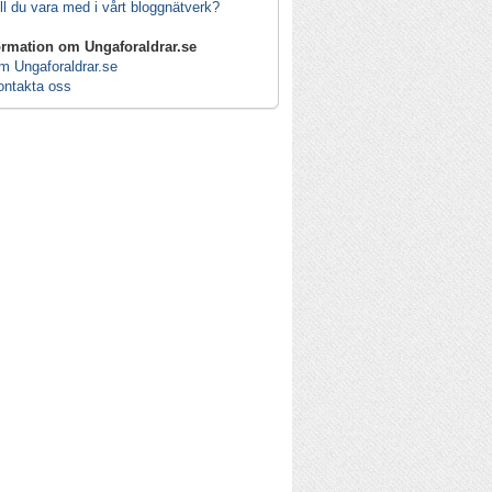
ll du vara med i vårt bloggnätverk?
ormation om Ungaforaldrar.se
m Ungaforaldrar.se
ontakta oss