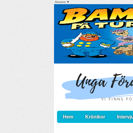
Annons ▼
Hem
Krönikor
Intervj