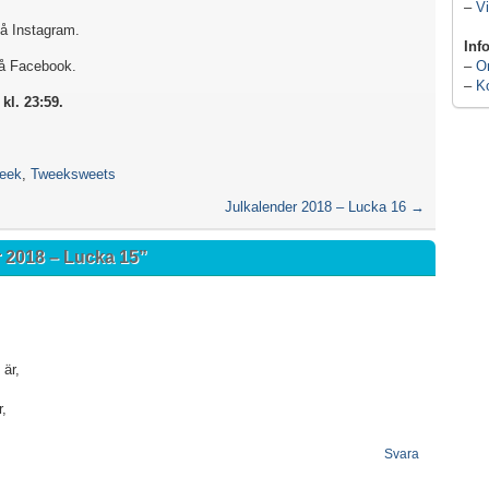
–
Vi
å Instagram.
Inf
–
O
å Facebook.
–
K
kl. 23:59.
eek
,
Tweeksweets
Julkalender 2018 – Lucka 16
→
 2018 – Lucka 15
”
 är,
r,
Svara