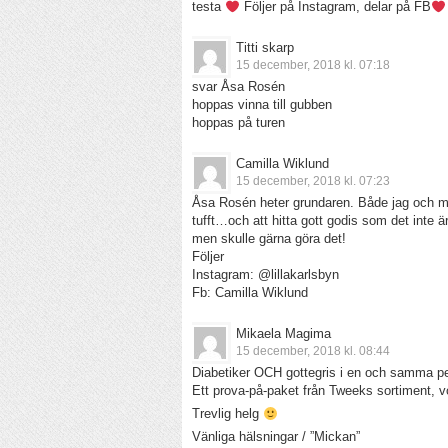
testa
Följer på Instagram, delar på FB
Titti skarp
15 december, 2018 kl. 07:18
svar Åsa Rosén
hoppas vinna till gubben
hoppas på turen
Camilla Wiklund
15 december, 2018 kl. 07:23
Åsa Rosén heter grundaren. Både jag och min
tufft…och att hitta gott godis som det inte ä
men skulle gärna göra det!
Följer
Instagram: @lillakarlsbyn
Fb: Camilla Wiklund
Mikaela Magima
15 december, 2018 kl. 08:44
Diabetiker OCH gottegris i en och samma per
Ett prova-på-paket från Tweeks sortiment, 
Trevlig helg
Vänliga hälsningar / ”Mickan”