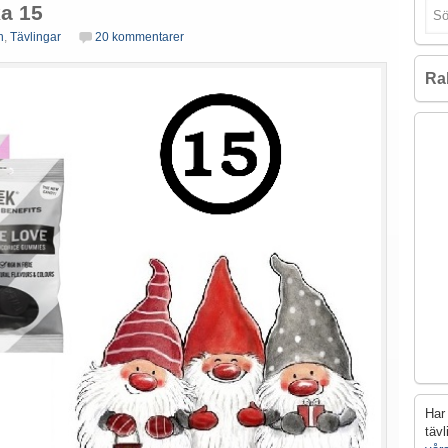
ka 15
n
,
Tävlingar
20 kommentarer
Ra
Har 
täv