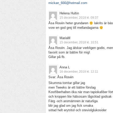
mickan_666@hotmail.com
Helena Hultin
15 december, 2018 kl. 09:37
Åsa Rosén heter grundaren
lakrits är bäs
vore en god grej till mellandagarna
MariaM
15 december, 2018 kl. 10:51
Åsa Rosén. Jag älskar verkligen godis, men k
favorit som är bättre för mig!
Gillar på fb.
Anna L
16 december, 2018 kl. 12:11
Svar: Åsa Rosén
Skumma tomtar gillar jag
men Tweeks är ett bättre förslag
Kostfiberhalten öka när man tapiokafiber för
och kroppen lite hälsosam lågsötad godsak o
Färg -och aromämnen är naturliga
blir jag glad om jag fick smaka
sötad helt erytritol och steviolglukosider