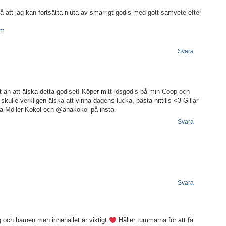
 att jag kan fortsätta njuta av smarrigt godis med gott samvete efter
om
Svara
t än att älska detta godiset! Köper mitt lösgodis på min Coop och
kulle verkligen älska att vinna dagens lucka, bästa hittills <3 Gillar
na Möller Kokol och @anakokol på insta
Svara
Svara
ig och barnen men innehållet är viktigt
Håller tummarna för att få