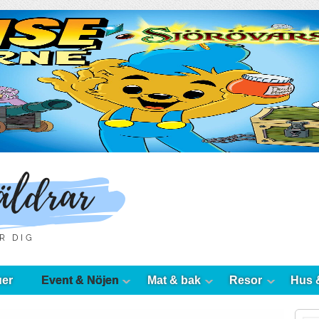
uer
Event & Nöjen
Mat & bak
Resor
Hus 