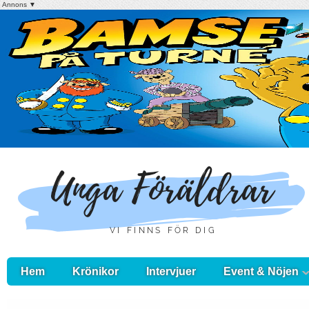
Annons ▼
Hem
Krönikor
Intervjuer
Event & Nöjen