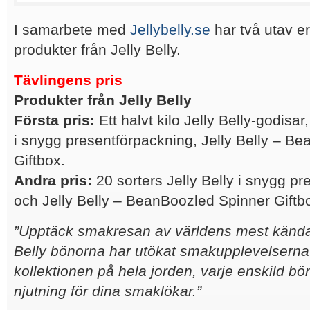
I samarbete med
Jellybelly.se
har två utav e
produkter från Jelly Belly.
Tävlingens pris
Produkter från Jelly Belly
Första pris:
Ett halvt kilo Jelly Belly-godisar
i snygg presentförpackning, Jelly Belly – B
Giftbox.
Andra pris:
20 sorters Jelly Belly i snygg p
och Jelly Belly – BeanBoozled Spinner Giftb
”Upptäck smakresan av världens mest kända
Belly bönorna har utökat smakupplevelserna ti
kollektionen på hela jorden, varje enskild bö
njutning för dina smaklökar.
”