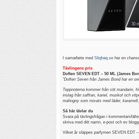
I samarbete med
Sliqhaq.se
har en chans
Tävlingens pris
Doften SEVEN EDT – 50 ML (James Bon
”Doften Seven från James Bond har en orie
Toppnoterna kommer från söt mandarin, fri
inslag från saffran, kanel, muskot och vit
mahogny som mixats med läder, karamell, 
Så här tävlar du
Svara på tävlingsfrågan i kommentarsfältet
skriva med ditt namn, e-post och ev blogg
Vilket år släppes parfymen SEVEN EDT 