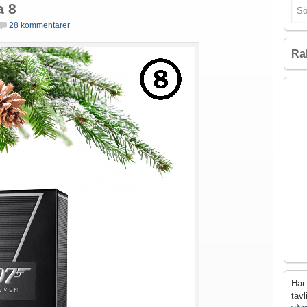
a 8
28 kommentarer
Ra
Har 
täv