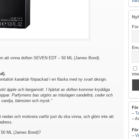
vår
Ny
För
Ema
en att vinna doften SEVEN EDT – 50 ML (James Bond).
d).
int
ntalisk karaktär förpackad i en flaska med ny svart design.
skt äpple och bergamott. I hjärtat av doften kommer kryddiga
peppar. Parfymens bas utgörs av träslagen sandelträ, ceder och
vanilja, bärnsten och mysk.”
För
–
Ta
 nedan och motivera varför just du ska vinna, och glöm inte att
– A
adress.
För
– 50 ML (James Bond)?
–
Vi