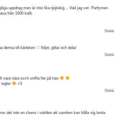
iga uppdrag men är inte lika tjejtokig… Vad jag vet. Parfymen
asa från 1900 kallt.
Svara
 denna till kärleken ♡ följer, gillar och delar
Svara
lt vara nära ocvh sniffa lite på han
s regler
<3
Svara
nns det inte en chans i världen att sambon kan hålla sig borta.