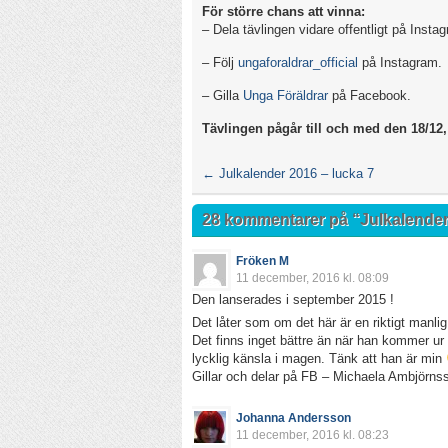
För större chans att vinna:
– Dela tävlingen vidare offentligt på Insta
– Följ
ungaforaldrar_official
på Instagram.
– Gilla
Unga Föräldrar
på Facebook.
Tävlingen pågår till och med den 18/12, 
←
Julkalender 2016 – lucka 7
28 kommentarer på “
Julkalender
Fröken M
11 december, 2016 kl. 08:09
Den lanserades i september 2015 !
Det låter som om det här är en riktigt manlig 
Det finns inget bättre än när han kommer ur d
lycklig känsla i magen. Tänk att han är min
Gillar och delar på FB – Michaela Ambjörns
Johanna Andersson
11 december, 2016 kl. 08:23