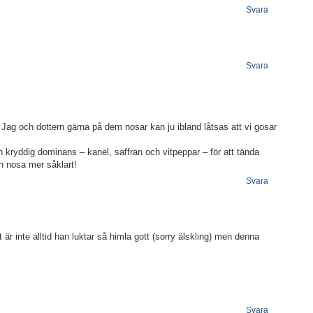
Svara
Svara
r. Jag och dottern gärna på dem nosar kan ju ibland låtsas att vi gosar
 kryddig dominans – kanel, saffran och vitpeppar – för att tända
h nosa mer såklart!
Svara
är inte alltid han luktar så himla gott (sorry älskling) men denna
Svara