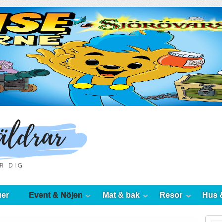
uer
Event & Nöjen
Mat & bak
Resor
Hus 