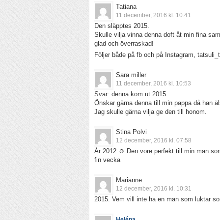
Tatiana
11 december, 2016 kl. 10:41
Den släpptes 2015.
Skulle vilja vinna denna doft åt min fina sa
glad och överraskad!
Följer både på fb och på Instagram, tatsuli_t
Sara miller
11 december, 2016 kl. 10:53
Svar: denna kom ut 2015.
Önskar gärna denna till min pappa då han ä
Jag skulle gärna vilja ge den till honom.
Stina Polvi
12 december, 2016 kl. 07:58
År 2012 ☺ Den vore perfekt till min man som 
fin vecka
Marianne
12 december, 2016 kl. 10:31
2015. Vem vill inte ha en man som luktar 
Heléna