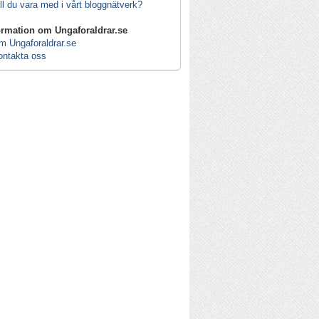
ll du vara med i vårt bloggnätverk?
ormation om Ungaforaldrar.se
m Ungaforaldrar.se
ontakta oss