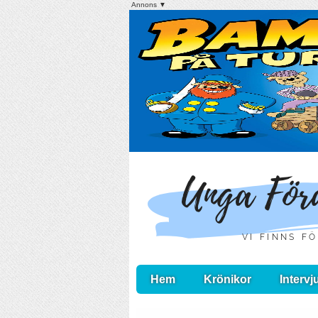
Annons ▼
Hem
Krönikor
Intervj