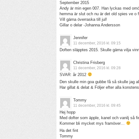
September 2015
Andy är min egen 007. Han lyckas med omöjl
hemma är slut och nu är det old spies ve o f
Vill gärna överraska till jul!
Gillar o delar -Johanna Andersson
Jennifer
11 december, 2016 kl. 09:15
Doften släpptes 2015. Skulle gärna vilja vinna
Christina Frisberg
11 december, 2016 kl. 09:28
SVAR: år 2012
Den skulle min goa gubbe få så skulle jag al
Har gillat & delat & Följer efter alla konsten
Tommy
11 december, 2016 kl. 09:45
Hej hopp
Med dofter som äpple, kanel och vanilj så fi
Kommer bli mycket mys framöver…
Ha det fint
Tommy