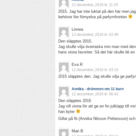
12 december, 2016 kl. 11:25
2015. Jag har inte luktat på den här men jag 
behöver lite förnyelse på parfymfronten
Linnea
12 december, 2016 kl. 02:49
Den släpptes 2015.
Jag skulle vilja överraska min man med den h
hans stora favoriter. Så det här skulle bli 
Eva R
12 december, 2016 kl. 03:15
2015 släpptes den. Jag skulle vilja ge parfym
Annika - drömmen om 11 barn
12 december, 2016 kl. 06:42
Den släpptes 2015
Jag vill vinna för att ge en fin julklapp till 
han byter
Gillar på fb (Annika Nilsson Pettersson) oc
Mari B