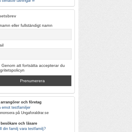
a senaste tävlingar
››
hetsbrev
namn eller fullständigt namn
il
Genom att fortsätta accepterar du
egritetspolicyn
 arrangörer och företag
 emot testfamiljer
nnonsera på Ungaforaldrar.se
 besökare och läsare
ll din familj vara testfamilj?