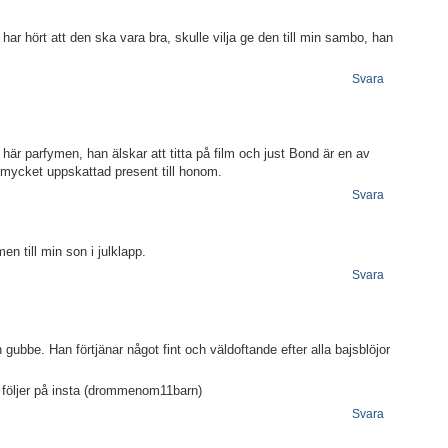
har hört att den ska vara bra, skulle vilja ge den till min sambo, han
Svara
är parfymen, han älskar att titta på film och just Bond är en av
en mycket uppskattad present till honom.
Svara
en till min son i julklapp.
Svara
min gubbe. Han förtjänar något fint och väldoftande efter alla bajsblöjor
h följer på insta (drommenom11barn)
Svara