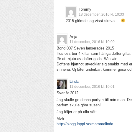
Tommy
18 december, 2016 kl. 10:33
2015 glömde jag visst skriva….
Anja L
11 december, 2016 kl. 10:00
Bond 007 Seven lanserades 2015
Hos oss bor 4 killar som härliga dofter gilla
för att njuta av dofter goda. Win win.
Doftens hjärtnot utvecklar sig snabbt med en
sinnena. Oj låter underbart kommer gosa oc
Linda
11 december, 2016 kl. 10:01
Svar år 2012
Jag skulle ge denna parfym till min man. Det 
parfym skulle göra susen!
Jag följer er på alla sätt.
Mvh
http://blogg.loppi.se/mammalinda