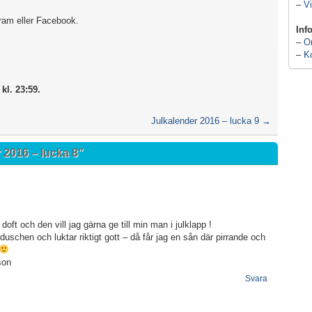
–
Vi
gram eller Facebook.
Inf
–
O
–
K
kl. 23:59.
Julkalender 2016 – lucka 9
→
 2016 – lucka 8
”
doft och den vill jag gärna ge till min man i julklapp !
uschen och luktar riktigt gott – då får jag en sån där pirrande och
son
Svara