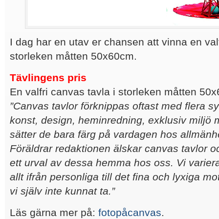
I dag har en utav er chansen att vinna en valf
storleken måtten 50x60cm.
Tävlingens pris
En valfri canvas tavla i storleken måtten 50
”Canvas tavlor förknippas oftast med flera 
konst, design, heminredning, exklusiv miljö
sätter de bara färg på vardagen hos allmänh
Föräldrar redaktionen älskar canvas tavlor oc
ett urval av dessa hemma hos oss. Vi varier
allt ifrån personliga till det fina och lyxiga m
vi själv inte kunnat ta.”
Läs gärna mer på:
fotopåcanvas
.