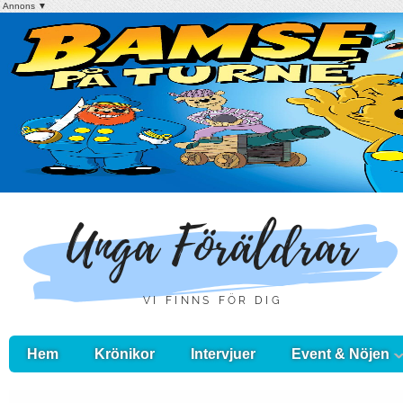
Annons ▼
Hem
Krönikor
Intervjuer
Event & Nöjen