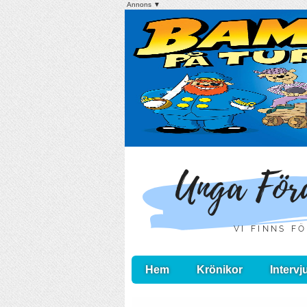
Annons ▼
Hem
Krönikor
Intervj