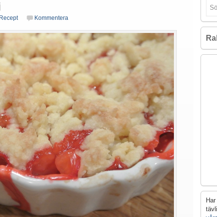
j
Recept
Kommentera
Ra
Har 
täv