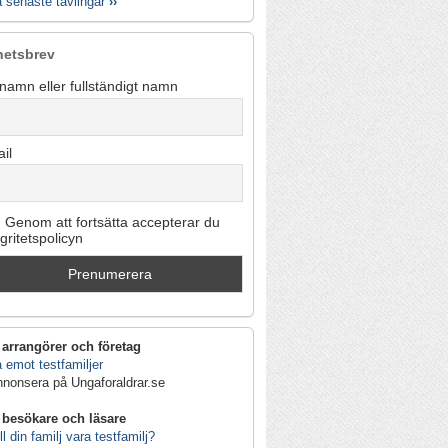
a senaste tävlingar
››
hetsbrev
namn eller fullständigt namn
il
Genom att fortsätta accepterar du
egritetspolicyn
 arrangörer och företag
 emot testfamiljer
nnonsera på Ungaforaldrar.se
 besökare och läsare
ll din familj vara testfamilj?