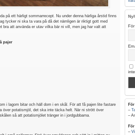
vår
da på ett härligt sommarrecept. Nu under denna härliga årstid finns
Ny
jag tycker ni ska ta vara på då det nämligen är riktigt gott med
För
t bra att använda er utav vilka bär ni vill, men jag har valt att
å pajer
Ema
int
För
 i lagom bitar och häll dom i en skål. För att få pajen lite fastare
–
Ta
a över potatismjöl, det ska inte täcka helt. När ni strött över
– A
 skålen så att potatismjölet tränger in i jordgubbarna.
För
–
Vi