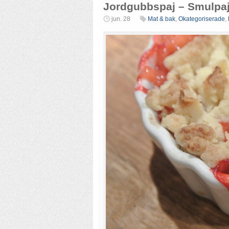
Jordgubbspaj – Smulpa
jun. 28
Mat & bak
,
Okategoriserade
,