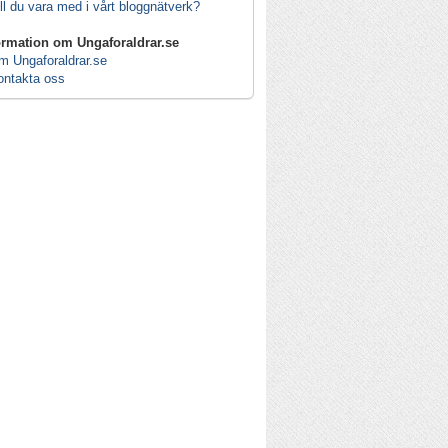
ll du vara med i vårt bloggnätverk?
ormation om Ungaforaldrar.se
m Ungaforaldrar.se
ontakta oss