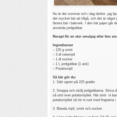
Nu är det sommar och i dag tänkte jag bju
det mycket bär att tillgå, och det är något 
färska bär i bakverk. I den här pajen går de
använda jordgubbar.
Recept för en stor smulpaj eller fem sm
Ingredienser
– 125 g smör
– 3 dl vetemjöl
– 1 dl socker
– 1 L jordgubbar (1 ask)
– Potatismjöl
Så här gör du:
1. Sätt ugnen på 225 grader.
2. Snoppa och skölj jordgubbarna. Skiva dom
så strö över potatismjölet. Här strör ni bar
potatismjölet så rör ni runt med fingrarna i
3. Blanda mjöl, smör och socker.