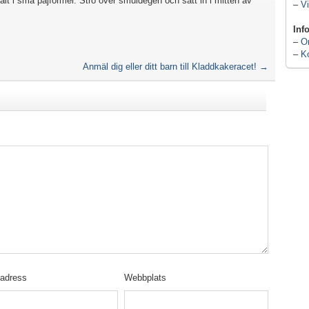
alt i små pajformer. Strö över smuldegen och sätt in i mitten av
–
Vi
Inf
–
O
–
K
Anmäl dig eller ditt barn till Kladdkakeracet!
→
tadress
Webbplats