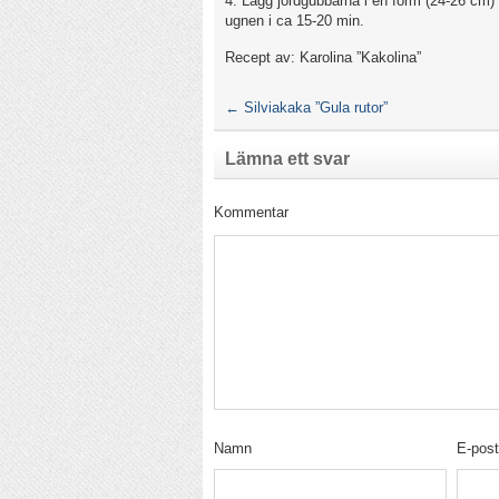
4. Lägg jordgubbarna i en form (24-26 cm) 
ugnen i ca 15-20 min.
Recept av: Karolina ”Kakolina”
←
Silviakaka ”Gula rutor”
Lämna ett svar
Kommentar
Namn
E-pos