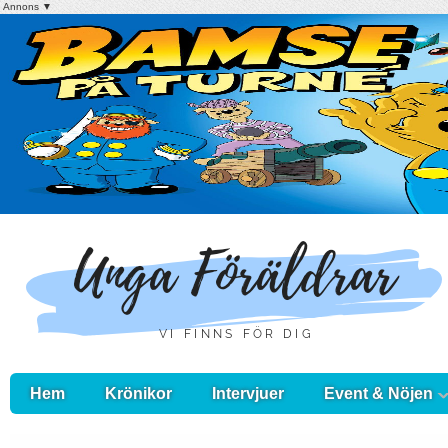
Annons ▼
Hem
Krönikor
Intervjuer
Event & Nöjen