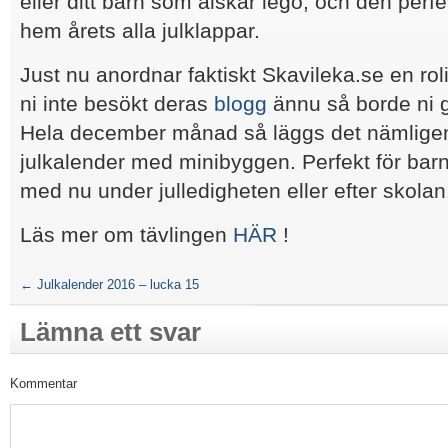
eller ditt barn som älskar lego, och den perf
hem årets alla julklappar.
Just nu anordnar faktiskt Skavileka.se en rol
ni inte besökt deras
blogg
ännu så borde ni g
Hela december månad så läggs det nämlig
julkalender med minibyggen. Perfekt för barn
med nu under julledigheten eller efter skolan
Läs mer om tävlingen
HÄR
!
←
Julkalender 2016 – lucka 15
Lämna ett svar
Kommentar