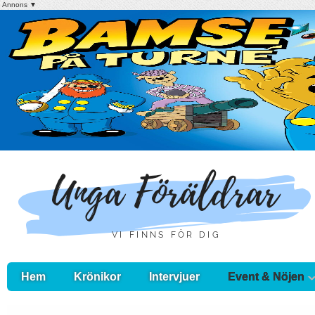
Annons ▼
Hem
Krönikor
Intervjuer
Event & Nöjen