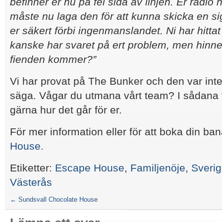
befinner er nu på fel sida av linjen. Er radio h
måste nu laga den för att kunna skicka en sig
er säkert förbi ingenmanslandet. Ni har hitt
kanske har svaret på ert problem, men hinner
fienden kommer?”
Vi har provat på The Bunker och den var inte
säga. Vågar du utmana vårt team? I sådana
gärna hur det går för er.
För mer information eller för att boka din b
House.
Etiketter:
Escape House
,
Familjenöje
,
Sveri
Västerås
←
Sundsvall Chocolate House