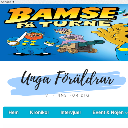
Annons ▼
Hem
Krönikor
Intervjuer
Event & Nöjen