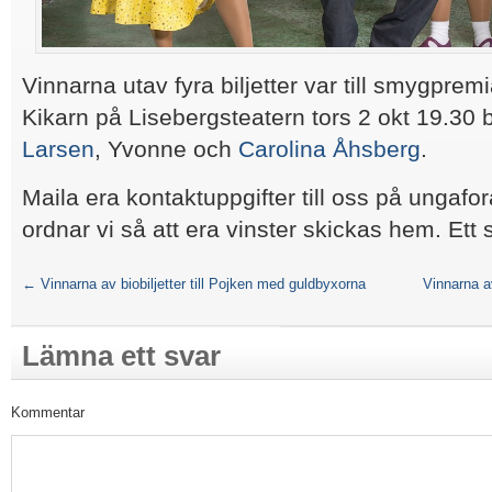
Vinnarna utav fyra biljetter var till smygprem
Kikarn på Lisebergsteatern tors 2 okt 19.30 b
Larsen
, Yvonne och
Carolina Åhsberg
.
Maila era kontaktuppgifter till oss på ungafo
ordnar vi så att era vinster skickas hem. Ett st
←
Vinnarna av biobiljetter till Pojken med guldbyxorna
Vinnarna av
Lämna ett svar
Kommentar