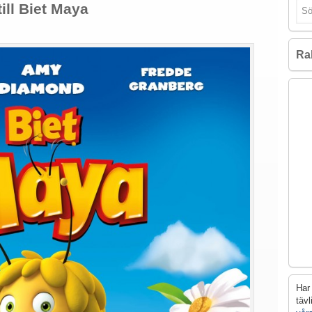
till Biet Maya
Ra
Har 
täv