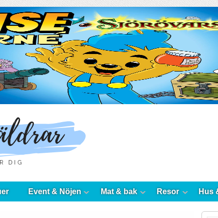
uer
Event & Nöjen
Mat & bak
Resor
Hus 