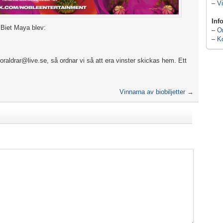
–
Vi
Inf
n Biet Maya blev:
–
O
–
K
foraldrar@live.se, så ordnar vi så att era vinster skickas hem. Ett
Vinnarna av biobiljetter
→