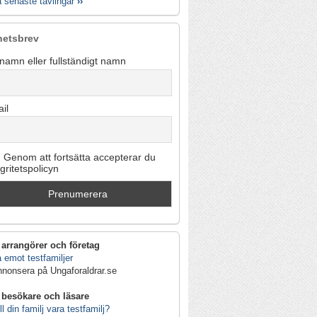
a senaste tävlingar
››
hetsbrev
namn eller fullständigt namn
il
Genom att fortsätta accepterar du
egritetspolicyn
 arrangörer och företag
 emot testfamiljer
nnonsera på Ungaforaldrar.se
 besökare och läsare
ll din familj vara testfamilj?