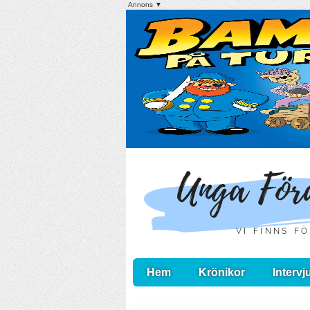
Annons ▼
Hem
Krönikor
Intervj