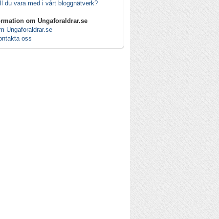
ll du vara med i vårt bloggnätverk?
ormation om Ungaforaldrar.se
m Ungaforaldrar.se
ontakta oss