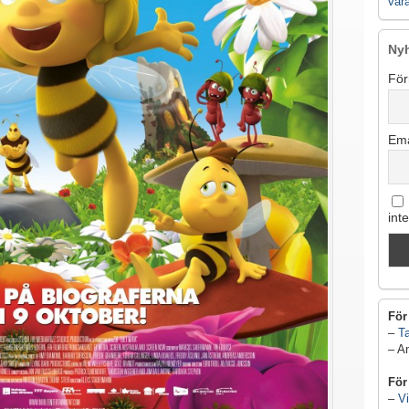
vår
Ny
För
Ema
int
För
–
Ta
– A
För
–
Vi