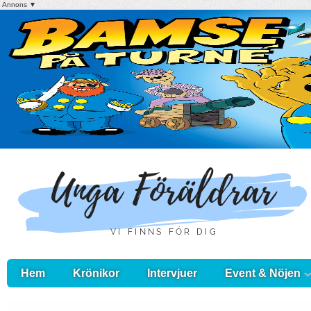
Annons ▼
Hem
Krönikor
Intervjuer
Event & Nöjen