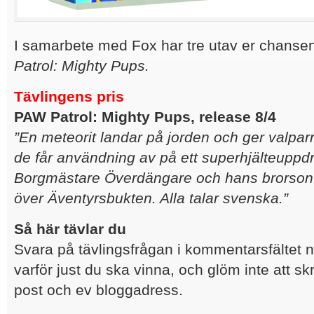
I samarbete med Fox har tre utav er chansen
Patrol: Mighty Pups.
Tävlingens pris
PAW Patrol: M
i
ghty Pups
, release 8/4
”En meteorit landar på jorden och ger valpa
de får användning av på ett superhjälteuppdr
Borgmästare Överdängare och hans brorson H
över Äventyrsbukten. Alla talar svenska.”
Så här tävlar du
Svara på tävlingsfrågan i kommentarsfältet 
varför just du ska vinna, och glöm inte att sk
post och ev bloggadress.