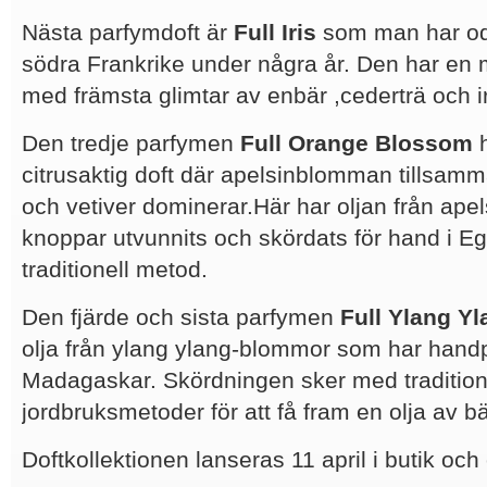
Nästa parfymdoft är
Full Iris
som man har odl
södra Frankrike under några år. Den har en m
med främsta glimtar av enbär ,cederträ och 
Den tredje parfymen
Full Orange Blossom
citrusaktig doft där apelsinblomman tillsa
och vetiver dominerar.Här har oljan från ap
knoppar utvunnits och skördats för hand i 
traditionell metod.
Den fjärde och sista parfymen
Full Ylang Y
olja från ylang ylang-blommor som har hand
Madagaskar. Skördningen sker med tradition
jordbruksmetoder för att få fram en olja av bä
Doftkollektionen lanseras 11 april i butik och 