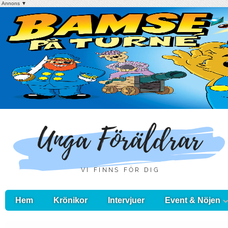
Annons ▼
Hem
Krönikor
Intervjuer
Event & Nöjen