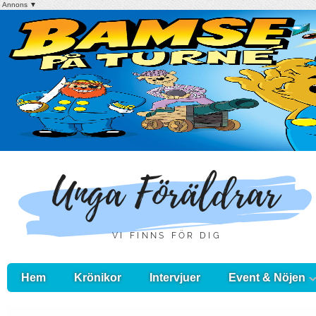
Annons ▼
Hem
Krönikor
Intervjuer
Event & Nöjen