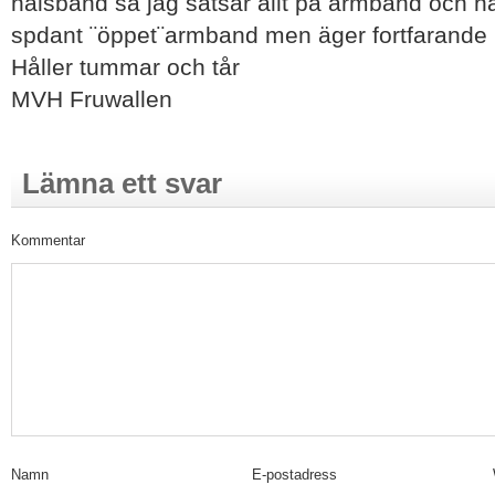
halsband så jag satsar allt på armband och har 
spdant ¨öppet¨armband men äger fortfarande i
Håller tummar och tår
MVH Fruwallen
Lämna ett svar
Kommentar
Namn
E-postadress