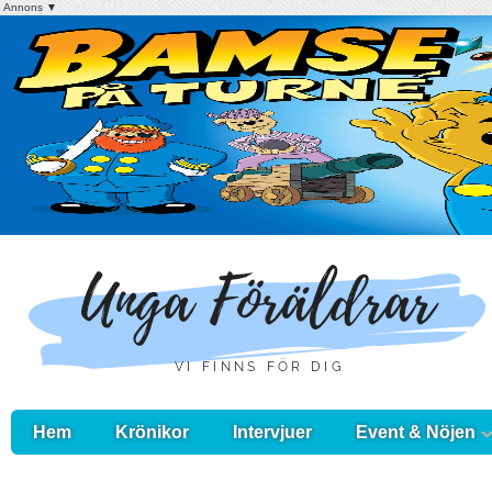
Annons ▼
Hem
Krönikor
Intervjuer
Event & Nöjen