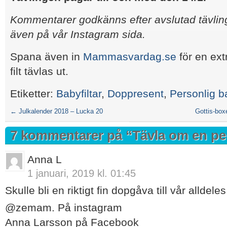
Kommentarer godkänns efter avslutad tävling
även på vår Instagram sida.
Spana även in
Mammasvardag.se
för en ext
filt tävlas ut.
Etiketter:
Babyfiltar
,
Doppresent
,
Personlig ba
←
Julkalender 2018 – Lucka 20
Gottis-box
7 kommentarer på “
Tävla om en per
Anna L
1 januari, 2019 kl. 01:45
Skulle bli en riktigt fin dopgåva till vår alldeles 
@zemam. På instagram
Anna Larsson på Facebook