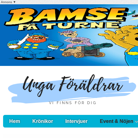
Annons ▼
Hem
Krönikor
Intervjuer
Event & Nöjen