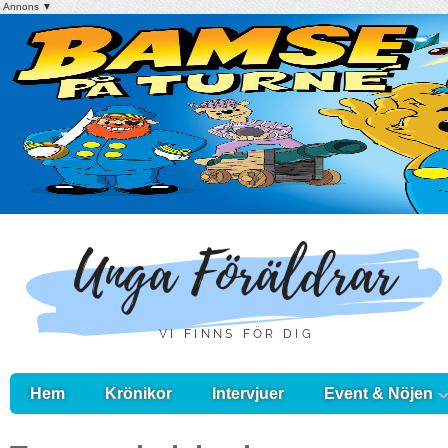
Annons ▼
Hem
Krönikor
Intervjuer
Event & Nöjen