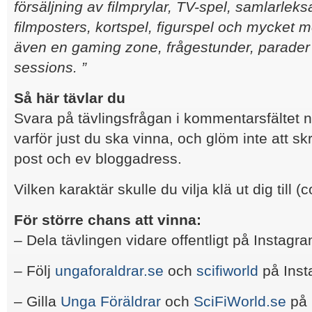
försäljning av filmprylar, TV-spel, samlarleks
filmposters, kortspel, figurspel och mycket m
även en gaming zone, frågestunder, parader
sessions.
”
Så här tävlar du
Svara på tävlingsfrågan i kommentarsfältet 
varför just du ska vinna, och glöm inte att sk
post och ev bloggadress.
Vilken karaktär skulle du vilja klä ut dig till 
För större chans att vinna:
– Dela tävlingen vidare offentligt på Instagr
– Följ
ungaforaldrar.se
och
scifiworld
på Inst
– Gilla
Unga Föräldrar
och
SciFiWorld.se
på 